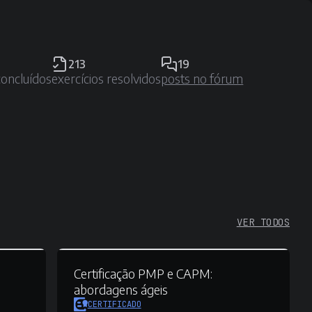
213
19
concluídos
exercícios resolvidos
posts no fórum
VER TODOS
s
Certificação PMP e CAPM:
abordagens ágeis
CERTIFICADO