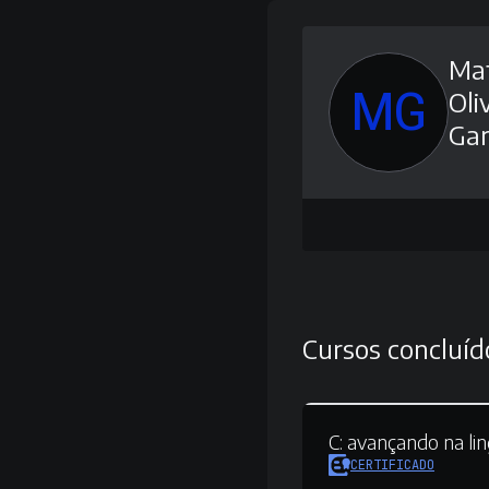
Ma
MG
Oli
Ga
Cursos concluíd
C:
avançando na li
CERTIFICADO