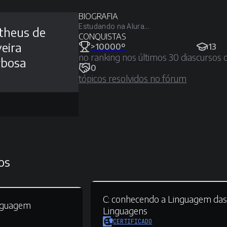
BIOGRAFIA
Estudando na Alura...
theus de
CONQUISTAS
veira
>10000º
13
no ranking nos últimos 30 dias
cursos 
rbosa
0
tópicos resolvidos no fórum
os
C:
conhecendo a Linguagem da
nguagem
Linguagens
CERTIFICADO