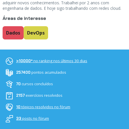
adquirir novos conhecimentos. Trabalhei por 2 anos com
engenharia de dados. E hoje sigo trabalhando com redes cloud.
Áreas de interesse
Dados
DevOps
no ranking nos últimos 30 dias
>10000º
pontos acumulados
257400
cursos concluídos
70
exercícios resolvidos
2157
tópicos resolvidos no fórum
10
posts no fórum
33