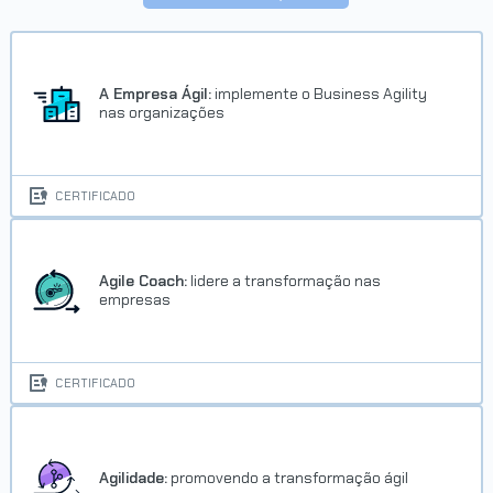
Trilha COBIT 2019
Concluído em 04/06/2024
A Empresa Ágil:
implemente o Business Agility
nas organizações
VER CERTIFICADO
CERTIFICADO
Agile Coach:
lidere a transformação nas
empresas
Trilha Redes de computadores
CERTIFICADO
Concluído em 26/06/2024
VER CERTIFICADO
Agilidade:
promovendo a transformação ágil