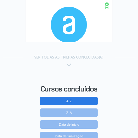
Trilha BI e Data Warehouse com
Pentaho
VER TODAS AS TRILHAS CONCLUÍDAS(6)
Concluído em 27/12/2021
VER CERTIFICADO
Cursos concluídos
A-Z
Z-A
Data de início
Data de finalização