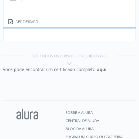
CERTIFICADO
AWS Certified Cloud Practitioner:
Domain 1 e 2
VER TODOS OS CURSOS CONCLUÍDOS (70)
Você pode encontrar um certificado completo
aqui
CERTIFICADO
Business Intelligence:
trabalhando com Data
Warehouse
SOBRE A ALURA
CENTRAL DE AJUDA
CERTIFICADO
BLOG DA ALURA
SUGIRA UM CURSO OU CARREIRA