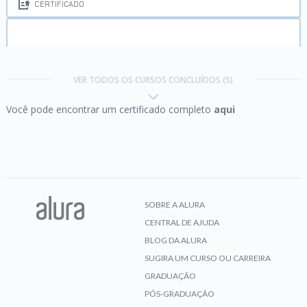
CERTIFICADO
Arquitetura da Informação:
técnicas de
pesquisa para projetar experiências digitais
VER TODOS OS CURSOS CONCLUÍDOS (5)
Você pode encontrar um certificado completo
aqui
CERTIFICADO
Design System:
padronização e gestão de
interfaces digitais
SOBRE A ALURA
CENTRAL DE AJUDA
CERTIFICADO
BLOG DA ALURA
SUGIRA UM CURSO OU CARREIRA
GRADUAÇÃO
PÓS-GRADUAÇÃO