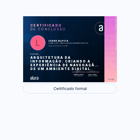
https://cursos.alura.com.br/certificate/5627728b-c890-4139-8a70-31c8fc7ac639
LAS
AU
CERTIFICADO
DE CONCLUSÃO
Kick off de projeto
Sistema de organização
Sistema de rotulagem
Sistema de navegação
LUANA ALLYCIA
Sistema de busca
concluiu o curso online com carga horária estimada em 8 horas.
Finalizado em 04 de maio de 2026
Foram feitas 43 de 43 atividades.
Curso
ARQUITETURA DA
INFORMAÇÃO: CRIANDO A
EXPERIÊNCIA DE NAVEGAÇÃO
DE UM AMBIENTE DIGITAL
Guilherme Silveira
Paulo Silveira
Coordenador
Chief Vision Officer
Certificado formal