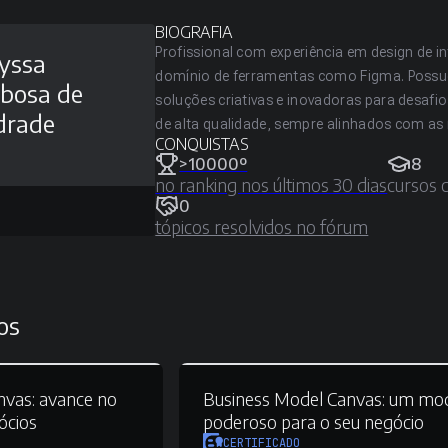
BIOGRAFIA
Profissional com experiência em design de in
yssa
domínio de ferramentas como Figma. Possu
bosa de
soluções criativas e inovadoras para desa
drade
de alta qualidade, sempre alinhados com as m
CONQUISTAS
>10000º
8
no ranking nos últimos 30 dias
cursos 
0
tópicos resolvidos no fórum
os
nvas:
avance no
Business Model Canvas:
um mod
ócios
poderoso para o seu negócio
CERTIFICADO