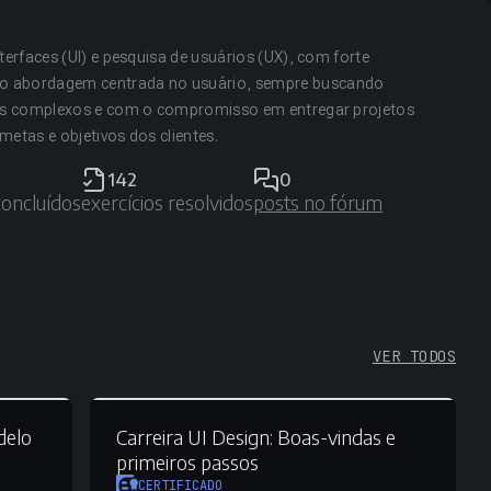
terfaces (UI) e pesquisa de usuários (UX), com forte
o abordagem centrada no usuário, sempre buscando
fios complexos e com o compromisso em entregar projetos
etas e objetivos dos clientes.
142
0
concluídos
exercícios resolvidos
posts no fórum
VER TODOS
elo
Carreira UI Design:
Boas-vindas e
primeiros passos
CERTIFICADO