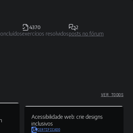
4370
2
concluídos
exercícios resolvidos
posts no fórum
VER TODOS
Acessibilidade web:
crie designs
m
inclusivos
CERTIFICADO