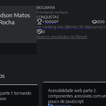
BIOGRAFIA
Estudando na Alura...
idson Matos
CONQUISTAS
 Rocha
>10000º
200
no ranking nos últimos 30 dias
cursos 
0
tópicos resolvidos no fórum
os
Acessibilidade web parte 2:
parte 1:
tornando
componentes acessíveis com u
sivo
pouco de JavaScript