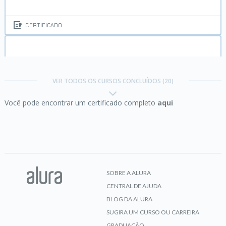
CERTIFICADO
Git e GitHub:
compartilhando e colaborando em
projetos
VER TODOS OS CURSOS CONCLUÍDOS (20)
Você pode encontrar um certificado completo
aqui
CERTIFICADO
HTML e CSS:
ambientes de desenvolvimento,
estrutura de arquivos e tags
SOBRE A ALURA
CENTRAL DE AJUDA
CERTIFICADO
BLOG DA ALURA
SUGIRA UM CURSO OU CARREIRA
GRADUAÇÃO