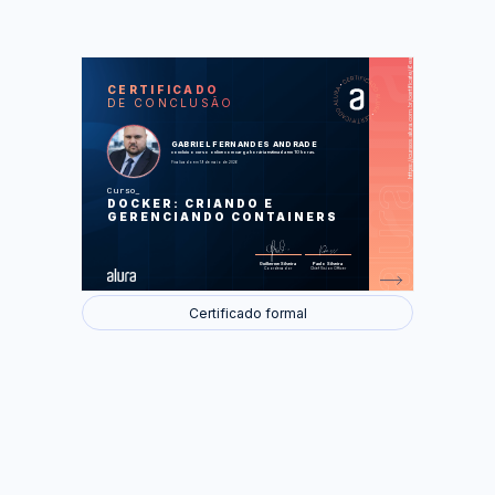
https://cursos.alura.com.br/certificate/6ea0fcf1-6f70-49c4-8651-8c5fe4b61900
LAS
AU
CERTIFICADO
DE CONCLUSÃO
Conhecendo o Docker
Os primeiros comandos
Criando e compreendendo imagens
Persistindo dados
GABRIEL FERNANDES ANDRADE
Comunicação através de redes
concluiu o curso online com carga horária estimada em 10 horas.
Coordenando containers
Finalizado em 19 de maio de 2026
Curso
Foram feitas 59 de 59 atividades.
DOCKER: CRIANDO E
GERENCIANDO CONTAINERS
Guilherme Silveira
Paulo Silveira
Coordenador
Chief Vision Officer
Certificado formal