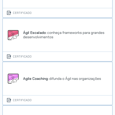
CERTIFICADO
Ágil Escalado:
conheça frameworks para grandes
desenvolvimentos
Trilha UX Design
CERTIFICADO
Concluído em 13/05/2026
VER CERTIFICADO
Agile Coaching:
difunda o Ágil nas organizações
CERTIFICADO