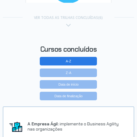
Trilha Gestão de Produtos
VER TODAS AS TRILHAS CONCLUÍDAS(6)
Concluído em 31/03/2026
VER CERTIFICADO
Cursos concluídos
A-Z
Z-A
Data de início
Data de finalização
Trilha Agilidade: abordagens e
práticas avançadas
Concluído em 11/05/2026
A Empresa Ágil:
implemente o Business Agility
nas organizações
VER CERTIFICADO