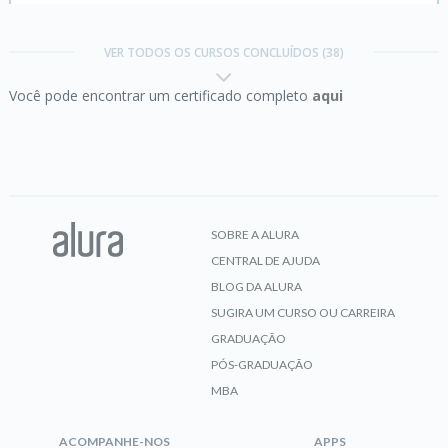
Carreira UX Design:
Boas-vindas e primeiros
passos
VER TODOS OS CURSOS CONCLUÍDOS (38)
Você pode encontrar um certificado completo
aqui
CERTIFICADO
Cultura e Métodos Ágeis:
pilares para uma
imersão avançada
SOBRE A ALURA
CENTRAL DE AJUDA
CERTIFICADO
BLOG DA ALURA
SUGIRA UM CURSO OU CARREIRA
GRADUAÇÃO
Design Sprint 2.0:
crie produtos digitais
PÓS-GRADUAÇÃO
rapidamente
MBA
ACOMPANHE-NOS
APPS