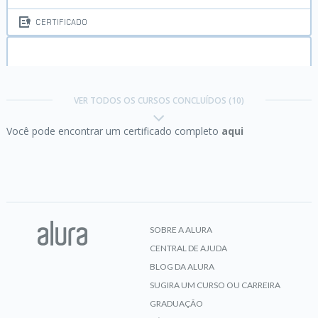
CERTIFICADO
Java II:
Orientação a Objetos
VER TODOS OS CURSOS CONCLUÍDOS (10)
Você pode encontrar um certificado completo
aqui
CERTIFICADO
Java III:
Principais APIs e bibliotecas
SOBRE A ALURA
CENTRAL DE AJUDA
CERTIFICADO
BLOG DA ALURA
SUGIRA UM CURSO OU CARREIRA
GRADUAÇÃO