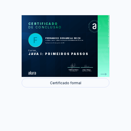
https://cursos.alura.com.br/certificate/7ea0ab89-a164-483b-8e5a-052d23ef7954
LAS
AU
CERTIFICADO
DE CONCLUSÃO
A linguagem Java
Variáveis e fluxo
Começando com Orientação a
objetos
FERNANDO DENARELLI REZK
Arrays
concluiu o curso online com carga horária estimada em 12 horas.
Modificadores de acesso
Finalizado em 30 de agosto de 2016
Construtores
Atributos e métodos estáticos
Curso
JAVA I: PRIMEIROS PASSOS
Foram feitas 28 de 40 atividades.
Guilherme Silveira
Paulo Silveira
Coordenador
Chief Vision Officer
Certificado formal