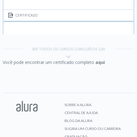
CERTIFICADO
Elasticsearch:
executando buscas inteligentes
VER TODOS OS CURSOS CONCLUÍDOS (28)
Você pode encontrar um certificado completo
aqui
CERTIFICADO
Flutter:
criando um app
SOBRE A ALURA
CENTRAL DE AJUDA
CERTIFICADO
BLOG DA ALURA
SUGIRA UM CURSO OU CARREIRA
GRADUAÇÃO