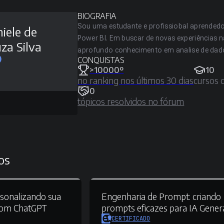
BIOGRAFIA
Sou uma estudante e profissiobal aprendedo
iele de
Power BI. Em buscar de novas experiências 
za Silva
aprofundo conhecimento em analise de dado
CONQUISTAS
>10000º
10
no ranking nos últimos 30 dias
cursos 
0
tópicos resolvidos no fórum
os
sonalizando sua
Engenharia de Prompt:
criando
 com ChatGPT
prompts eficazes para IA Gener
CERTIFICADO