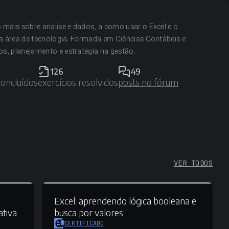
 mais sobre analise e dados, a como usar o Excel e o
na área de tecnologia. Formada em Ciências Contábeis e
s, planejamento e estrategia na gestão.
126
49
concluídos
exercícios resolvidos
posts no fórum
VER TODOS
Excel:
aprendendo lógica booleana e
ativa
busca por valores
CERTIFICADO