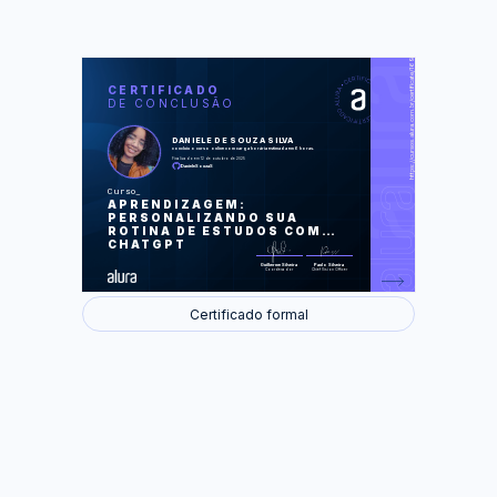
https://cursos.alura.com.br/certificate/16987c12-c4db-455a-8dfb-3ae6181c338c
LAS
AU
CERTIFICADO
DE CONCLUSÃO
Você, aprendiz
Aprendendo com GPT
Roadmap de estudos
DANIELE DE SOUZA SILVA
IA na rotina de estudos
concluiu o curso online com carga horária estimada em 6 horas.
Cases: IA aplicada no aprendizado
Finalizado em 12 de outubro de 2025
DanieleSouzaS
Foram feitas 46 de 46 atividades.
Curso
APRENDIZAGEM:
PERSONALIZANDO SUA
ROTINA DE ESTUDOS COM
CHATGPT
Guilherme Silveira
Paulo Silveira
Coordenador
Chief Vision Officer
Certificado formal