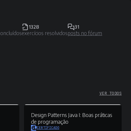
1328
31
concluídos
exercícios resolvidos
posts no fórum
VER TODOS
Design Patterns Java I:
Boas práticas
de programação
CERTIFICADO