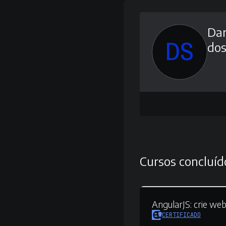
Dan
DS
dos
Cursos concluíd
AngularJS:
crie we
CERTIFICADO