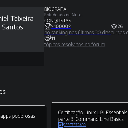
BIOGRAFIA
Estudando na Alura...
iel Teixeira
CONQUISTAS
 Santos
>10000º
26
no ranking nos últimos 30 dias
cursos 
11
tópicos resolvidos no fórum
os
Certificação Linux LPI Essentials
bapps poderosas
parte 3:
Command Line Basics
CERTIFICADO