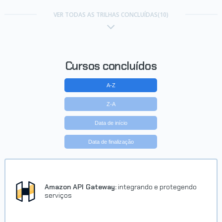
Trilha Certificação AWS Certified
Cloud Practitioner
VER TODAS AS TRILHAS CONCLUÍDAS(10)
Concluído em 08/07/2021
VER CERTIFICADO
Cursos concluídos
A-Z
Z-A
Data de início
Data de finalização
Trilha Linguagem Clojure
Concluído em 24/07/2021
Amazon API Gateway:
integrando e protegendo
serviços
VER CERTIFICADO