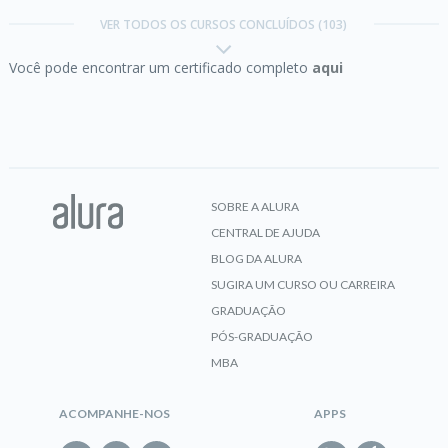
Trilha Mensageria com Apache
VER TODOS OS CURSOS CONCLUÍDOS (103)
Kafka
Você pode encontrar um certificado completo
aqui
Concluído em 30/07/2021
CERTIFICADO
VER CERTIFICADO
Amazon Elastic Beanstalk Parte 1:
container
Docker
SOBRE A ALURA
CENTRAL DE AJUDA
CERTIFICADO
BLOG DA ALURA
SUGIRA UM CURSO OU CARREIRA
Trilha SQL com PostgreSQL
GRADUAÇÃO
Amazon Elastic Beanstalk Parte 2:
múltiplos
PÓS-GRADUAÇÃO
containers e NGINX
MBA
Concluído em 07/08/2021
VER CERTIFICADO
ACOMPANHE-NOS
APPS
CERTIFICADO