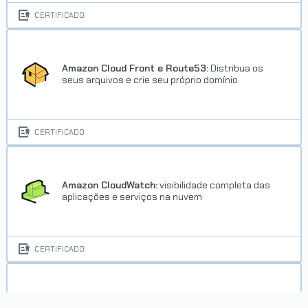
CERTIFICADO
Amazon Cloud Front e Route53:
Distribua os
seus arquivos e crie seu próprio domínio
Trilha Certificação Certified
Solutions Architect - Associate
CERTIFICADO
Concluído em 26/07/2021
VER CERTIFICADO
Amazon CloudWatch:
visibilidade completa das
aplicações e serviços na nuvem
CERTIFICADO
Amazon ECS:
gerencie Docker na nuvem da AWS