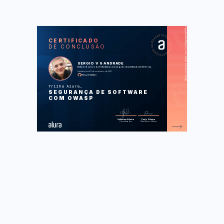
https://cursos.alura.com.br/degree/certificate/73608f00-5a01-47b4-a9ab-68516e272d51
SOS
CUR
CERTIFICADO
DE CONCLUSÃO
OWASP Top 10: de Injections a Broken
Access Control
OWASP Top 10: Security
SERGIO V G ANDRADE
misconfiguration, logging e monitoramento
finalizou 6 cursos da Trilha Alura com carga horária estimada em 50 horas.
OWASP: padrão de verificação de
Finalizado em 11 de novembro de 2021
segurança de aplicações
SergioVenicio
OWASP: padrão de verificação de
segurança de aplicações V5 a V8
Trilha Alura
OWASP: padrão de verificação de
SEGURANÇA DE SOFTWARE
segurança de aplicações V9 a V14
OWASP: melhorando a segurança
COM OWASP
com Clojure
Foram feitas 161 de 161 atividades.
Guilherme Silveira
Paulo Silveira
Coordenador
Chief Vision Officer