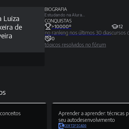
BIOGRAFIA
Estudando na Alura...
 Luiza
CONQUISTAS
xeira de
>10000º
12
no ranking nos últimos 30 dias
cursos 
veira
0
tópicos resolvidos no fórum
os
conceitos
Aprender a aprender:
técnicas 
seu autodesenvolvimento
CERTIFICADO