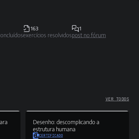
163
1
concluídos
exercícios resolvidos
post no fórum
VER TODOS
para
Desenho:
descomplicando a
estrutura humana
CERTIFICADO