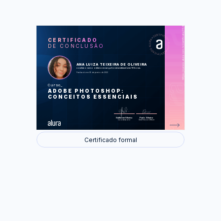
https://cursos.alura.com.br/certificate/3541ec1e-cca9-4be6-b021-19d66745c32f
LAS
AU
CERTIFICADO
DE CONCLUSÃO
Apresentação do Photoshop
Preparação dos assets e
ferramentas de seleção
Criação de elementos
ANA LUIZA TEIXEIRA DE OLIVEIRA
Tratamento e acabamento
concluiu o curso online com carga horária estimada em 10 horas.
Conclusão
Finalizado em 05 de janeiro de 2022
Curso
Foram feitas 48 de 48 atividades.
ADOBE PHOTOSHOP:
CONCEITOS ESSENCIAIS
Guilherme Silveira
Paulo Silveira
Coordenador
Chief Vision Officer
Certificado formal