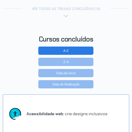
Trilha Desenvolva seu primeiro
app com Flutter 2.0
VER TODAS AS TRILHAS CONCLUÍDAS(14)
Concluído em 17/02/2021
VER CERTIFICADO
Cursos concluídos
A-Z
Z-A
Data de início
Data de finalização
Trilha Linguagem Go
Concluído em 13/07/2022
Acessibilidade web:
crie designs inclusivos
VER CERTIFICADO