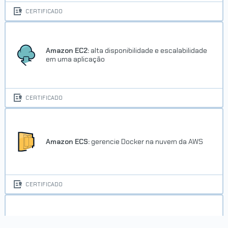
CERTIFICADO
Amazon EC2:
alta disponibilidade e escalabilidade
em uma aplicação
Trilha BI e Data Warehouse com
Pentaho
CERTIFICADO
Concluído em 02/08/2022
VER CERTIFICADO
Amazon ECS:
gerencie Docker na nuvem da AWS
CERTIFICADO
Arquitetura CSS:
descomplicando os problemas