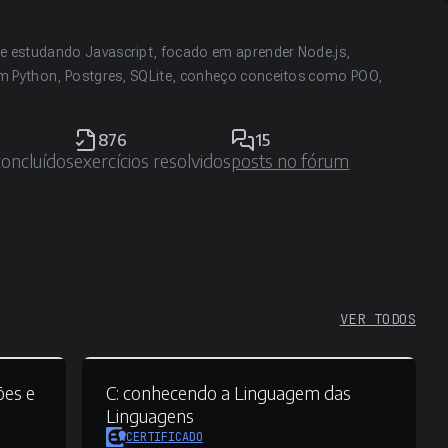
te estudando Javascript, focado em aprender Node.js,
 em Python, Postgres, SQLite, conheço conceitos como POO,
876
15
concluídos
exercícios resolvidos
posts no fórum
VER TODOS
ões e
C:
conhecendo a Linguagem das
Linguagens
CERTIFICADO