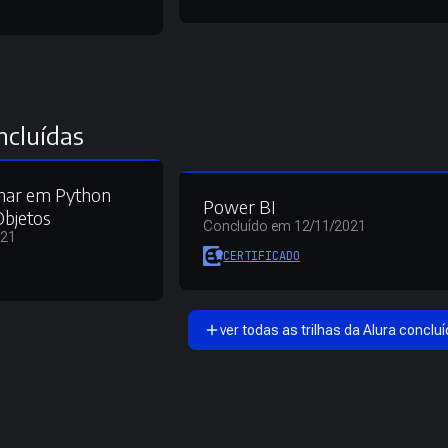
ncluídas
mar em Python
Power BI
Objetos
Concluído em 12/11/2021
021
CERTIFICADO
ver todas as trilhas da Alura concluí