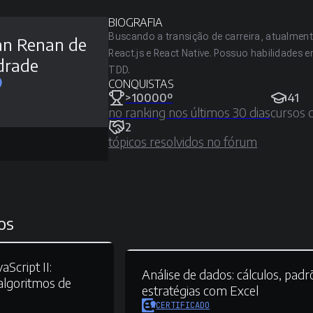
BIOGRAFIA
Buscando a transição de carreira, atualmen
an Renan de
React.js e React Native. Possuo habilidades
drade
TDD.
CONQUISTAS
>10000º
41
no ranking nos últimos 30 dias
cursos 
2
tópicos resolvidos no fórum
os
Script II:
Análise de dados:
cálculos, padr
lgoritmos de
estratégias com Excel
CERTIFICADO