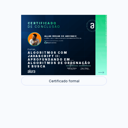
https://cursos.alura.com.br/certificate/bae85de3-8e85-49f0-94e6-2d99b745e05c
LAS
AU
CERTIFICADO
DE CONCLUSÃO
Dividir para conquistar
Merge Sort
Quick Sort
ALLAN RENAN DE ANDRADE
Busca binária
concluiu o curso online com carga horária estimada em 10 horas.
Análise dos algoritmos
Finalizado em 16 de fevereiro de 2022
allanandradedev
Foram feitas 49 de 49 atividades.
Curso
ALGORITMOS COM
JAVASCRIPT II:
APROFUNDANDO EM
ALGORITMOS DE ORDENAÇÃO
E BUSCA
Guilherme Silveira
Paulo Silveira
Coordenador
Chief Vision Officer
Certificado formal