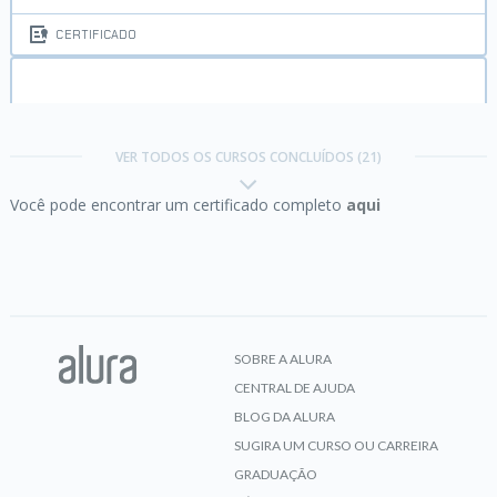
CERTIFICADO
Android I:
Crie sua App fantástica no Eclipse
VER TODOS OS CURSOS CONCLUÍDOS (21)
Você pode encontrar um certificado completo
aqui
CERTIFICADO
Android II:
Imersão em interfaces e recursos
SOBRE A ALURA
CENTRAL DE AJUDA
CERTIFICADO
BLOG DA ALURA
SUGIRA UM CURSO OU CARREIRA
GRADUAÇÃO