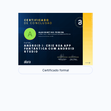
https://cursos.alura.com.br/certificate/132d9a6fdd671284f8a62c5a4bc51503
LAS
AU
CERTIFICADO
DE CONCLUSÃO
Novo projeto de uma Agenda
Adicionando alunos na agenda
Utilizando menus
Ciclo de vida das activities
ALAN MARTINS PEREIRA
Editando alunos
concluiu o curso online com carga horária estimada em 10 horas.
Finalizado em 22 de maio de 2016
Foram feitas 29 de 29 atividades.
Curso
ANDROID I: CRIE SUA APP
FANTÁSTICA COM ANDROID
STUDIO
Guilherme Silveira
Paulo Silveira
Coordenador
Chief Vision Officer
Certificado formal