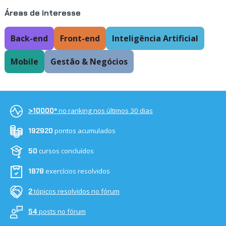
Áreas de interesse
Back-end
Front-end
Inteligência Artificial
Mobile
Gestão & Negócios
no ranking nos últimos 30 dias
>10000º
pontos acumulados
192920
cursos concluídos
50
exercícios resolvidos
1878
tópicos resolvidos no fórum
2
posts no fórum
54