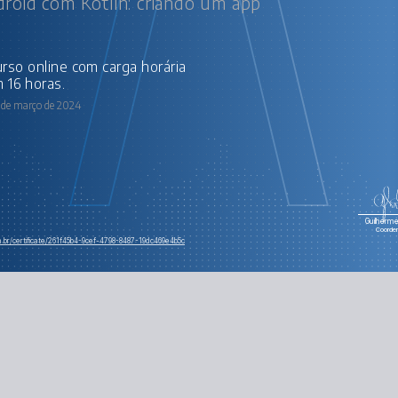
roid com Kotlin: criando um app
 16 horas.
 de março de 2024
Guilherme 
Coorde
m.br/certificate/261f45b4-9cef-4798-8487-19dc469e4b5c