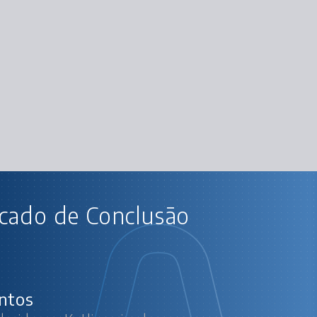
AU
icado de Conclusão
Android com Kotlin: cria
Criando o prim
Criando o primeiro l
Implementando o la
Implementando a l
Recursos do AS e confi
Implementan
ntos
Sa
Refa