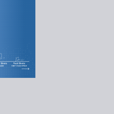
Silveira
Paulo Silveira
nador
Chief Vision Officer