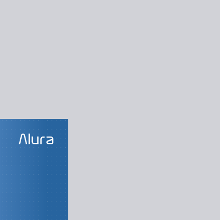
LAS DO CURSO
ndo um app
eiro App Android
ayout da Activity
yout do produto
ista de produtos
guração de build
do o formulário
lvando produtos
torando o código