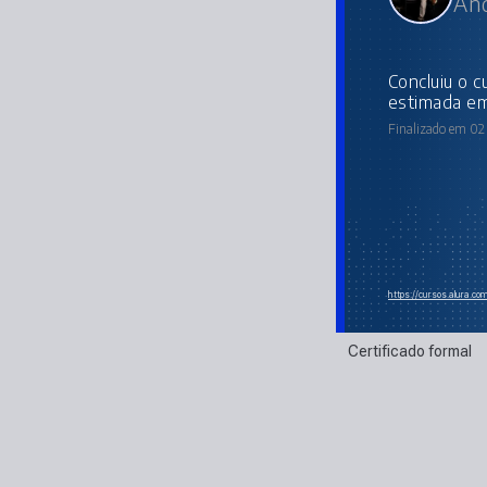
And
concluiu o curso online com carga horária
estimada em
Finalizado em 02
https://cursos.alura.co
Certificado formal