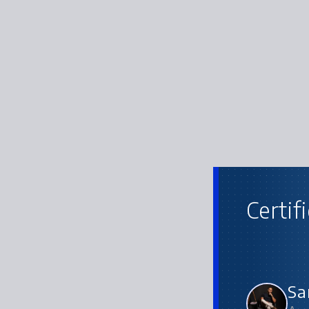
Certif
Sa