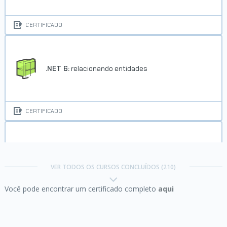
Trilha Gestão Ágil de Projetos
CERTIFICADO
Concluído em 24/12/2025
VER CERTIFICADO
.NET 6:
relacionando entidades
CERTIFICADO
Agilidade:
promovendo a transformação ágil
Trilha Conhecendo SQL
VER TODOS OS CURSOS CONCLUÍDOS (210)
Você pode encontrar um certificado completo
aqui
Concluído em 13/02/2026
CERTIFICADO
VER CERTIFICADO