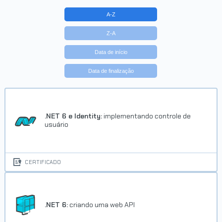
A-Z
Z-A
Data de início
Data de finalização
Trilha Gestão Ágil de Projetos
Concluído em 24/12/2025
.NET 6 e Identity:
implementando controle de
usuário
VER CERTIFICADO
CERTIFICADO
.NET 6:
criando uma web API