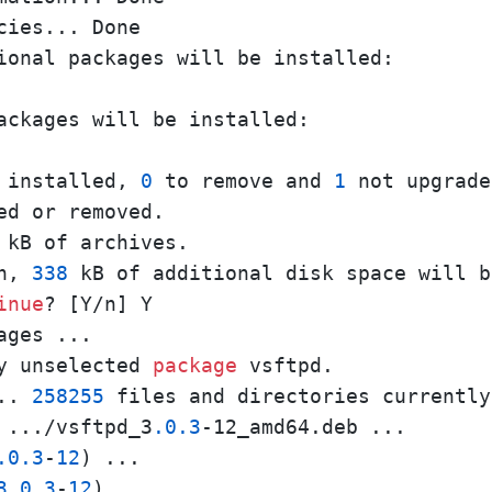
ies... Done

ional packages will be installed:

ackages will be installed:

 installed, 
0
 to remove and 
1
ed or removed.

 kB of archives.

n, 
338
 kB of additional disk space will b
inue
? [Y/n] Y

ges ...

y unselected 
package
 vsftpd.

.. 
258255
 files and directories currently
 .../vsftpd_3
.0
.3
-12_amd64.deb ...

.0
.3
-
12
) ...

3.0
.3
-
12
) ...
