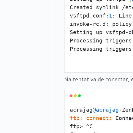
Created symlink /et
vsftpd.conf:
1
: Line
invoke-rc.d: policy
Setting up vsftpd-d
Processing triggers
Processing triggers
Na tentativa de conectar, e
acrajag
@acrajag
-Zen
ftp:
connect:
 Conne
ftp> ^C
