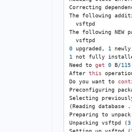
Correcting dependenc
The following addit
  vsftpd

The following NEW p
0
 upgraded, 
1
 newly
1
 not fully install
Need to 
get
0
 B/
115
After 
this
 operatio
Do you want to 
cont
Preconfiguring packa
Selecting previousl
(Reading database .
Preparing to unpack
Unpacking vsftpd (
3
Setting up vsftpd (