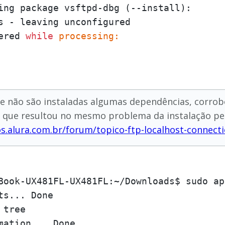
ing package vsftpd-dbg (--install):

s - leaving unconfigured

ered 
while
processing:
que não são instaladas algumas dependências, corrob
o, o que resultou no mesmo problema da instalação 
os.alura.com.br/forum/topico-ftp-localhost-connect
Book-UX481FL-UX481FL:~/Downloads$ sudo ap
ts... Done

tree       

mation... Done
