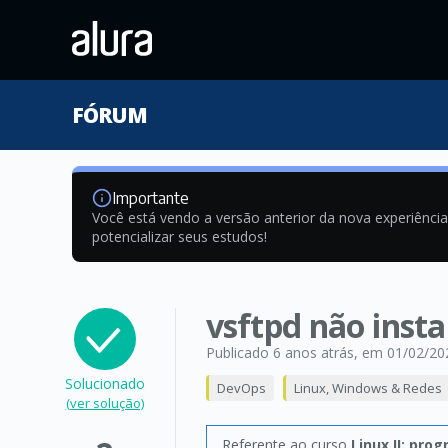
FÓRUM
Importante
Você está vendo a versão anterior da nova experiênci
potencializar seus estudos!
vsftpd não insta
Publicado 6 anos atrás
, em 01/02/20
Solucionado
DevOps
Linux, Windows & Redes
(ver solução)
Referente ao curso
Linux II: pro