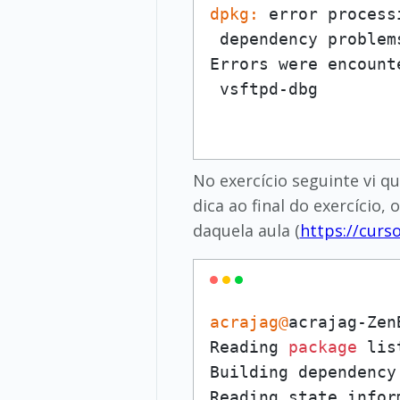
dpkg:
 error process
 dependency problem
Errors were encount
No exercício seguinte vi 
dica ao final do exercíci
daquela aula (
https://curs
acrajag@
acrajag-Zen
Reading 
package
 lis
Building dependency 
Reading state infor