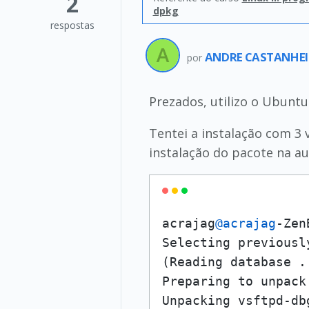
2
dpkg
respostas
ANDRE CASTANHEI
por
Prezados, utilizo o Ubuntu 
Tentei a instalação com 3 
instalação do pacote na au
acrajag
@acrajag
-Zen
Selecting previousl
(Reading database .
Preparing to unpack
Unpacking vsftpd-db