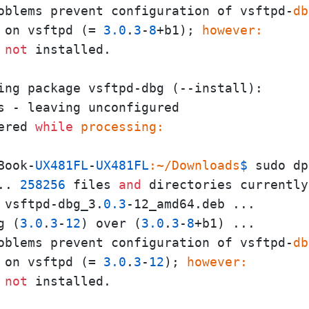
oblems prevent configuration of vsftpd-
db
 on vsftpd (= 
3.0
.
3
-
8
+b1); 
however:
 
not
 installed.

ing package vsftpd-dbg (--install):

s - leaving unconfigured

ered 
while
processing:
Book-
UX481FL
-
UX481FL
:~/Downloads
$ 
sudo dp
.. 
258256
 files 
and
 directories currently
 vsftpd-dbg_3.
0.3
-12_amd64.deb ...

g (
3.0
.
3
-
12
) over (
3.0
.
3
-
8
oblems prevent configuration of vsftpd-
db
 on vsftpd (= 
3.0
.
3
-
12
); 
however:
 
not
 installed.
