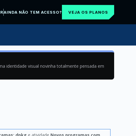
VEJA OS PLANOS
AR
AINDA NÃO TEM ACESSO?
uma identidade visual novinha totalmente pensada em
gramas: dpkg
e atividade
Novos programas com