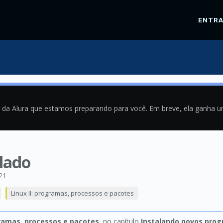
ENTR
a da Alura que estamos preparando para você. Em breve, ela ganha 
lado
21
Linux II: programas, processos e pacotes
gramas, processos e pacotes
, no capítulo
Instalando novos pro