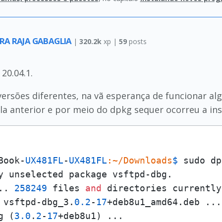
RA RAJA GABAGLIA
|
320.2k
xp |
59
posts
20.04.1.
versões diferentes, na vã esperança de funcionar al
la anterior e por meio do dpkg sequer ocorreu a ins
Book-
UX481FL
-
UX481FL
:~/Downloads
$ 
sudo dp
y unselected package vsftpd-dbg.

.. 
258249
 files 
and
 directories currently
 vsftpd-dbg_3.
0.2
-
17
+deb8u1_amd64.deb ...

g (
3.0
.
2
-
17