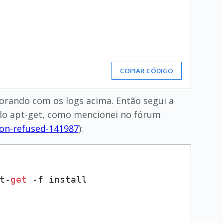
COPIAR CÓDIGO
orando com os logs acima. Então segui a
pelo apt-get, como mencionei no fórum
ion-refused-141987
):
t-
get
 -f install
