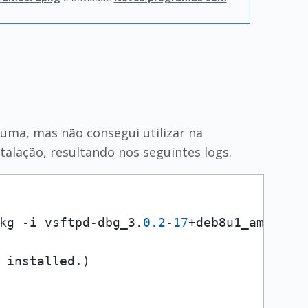
guma, mas não consegui utilizar na
talação, resultando nos seguintes logs.
kg -i vsftpd-dbg_3.
0.2
-
17
+deb8u1_amd64.de
 installed.)
