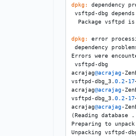
dpkg:
 dependency pr
 vsftpd-dbg depends
  Package vsftpd is
dpkg:
 error process
 dependency problem
Errors were encount
 vsftpd-dbg

acrajag
@acrajag
-Zen
vsftpd-dbg_3.
0.2
-
17
acrajag
@acrajag
-Zen
vsftpd-dbg_3.
0.2
-
17
acrajag
@acrajag
-Zen
(Reading database .
Preparing to unpack
Unpacking vsftpd-db