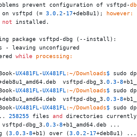
oblems prevent configuration of vsftpd-
db
 on vsftpd (= 
3.0
.
2
-
17
+deb8u1); 
however:
 
not
 installed.

ing package vsftpd-dbg (--install):

s - leaving unconfigured

ered 
while
processing:
Book-
UX481FL
-
UX481FL
:~/Downloads
$ 
sudo dp
+deb8u1_amd64.deb  vsftpd-dbg_3.
0.3
-
8
+b1_
Book-
UX481FL
-
UX481FL
:~/Downloads
$ 
sudo dp
+deb8u1_amd64.deb  vsftpd-dbg_3.
0.3
-
8
+b1_
Book-
UX481FL
-
UX481FL
:~/Downloads
$ 
sudo dp
.. 
258255
 files 
and
 directories currently
 vsftpd-dbg_3.
0.3
-
8
+b1_amd64.deb ...

g (
3.0
.
3
-
8
+b1) over (
3.0
.
2
-
17