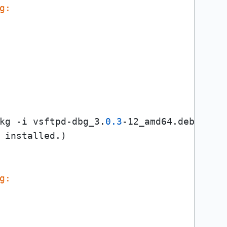
g:
kg -i vsftpd-dbg_3.
0.3
-12_amd64.deb 

 installed.)

g: