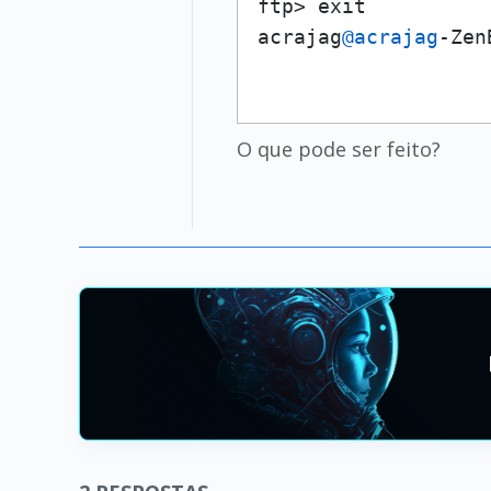
ftp> exit

acrajag
@acrajag
-Zen
O que pode ser feito?