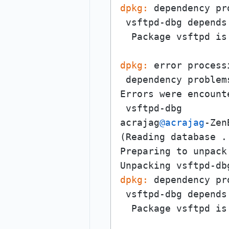
dpkg:
 dependency pr
 vsftpd-dbg depends
  Package vsftpd is
dpkg:
 error process
 dependency problem
Errors were encount
 vsftpd-dbg

acrajag
@acrajag
-Zen
(Reading database .
Preparing to unpack
Unpacking vsftpd-db
dpkg:
 dependency pr
 vsftpd-dbg depends
  Package vsftpd is