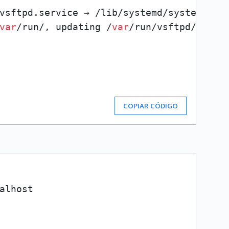
vsftpd.service → /lib/systemd/system/vsft
var
/run/, updating /
var
/run/vsftpd/empty
COPIAR CÓDIGO