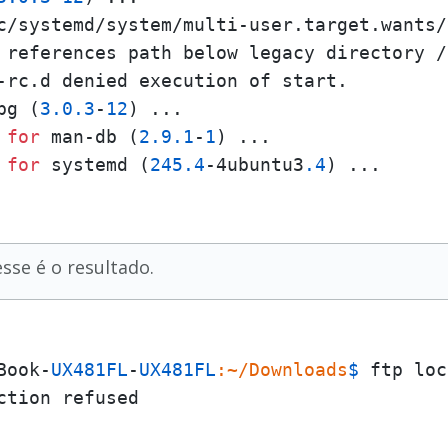
c/systemd/system/multi-user.target.wants/
 references path below legacy directory /
-rc.d denied execution of start.

bg (
3.0
.3
-
12
) ...

 
for
 man-db (
2.9
.1
-
1
) ...

 
for
 systemd (
245.4
-4ubuntu3
.4
sse é o resultado.
Book-
UX481FL
-
UX481FL
:~/Downloads
$ 
ction refused
