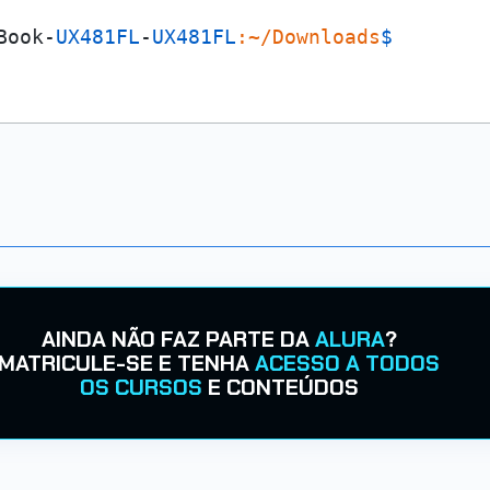
Book-
UX481FL
-
UX481FL
:~/Downloads
$ 
AINDA NÃO FAZ PARTE DA
ALURA
?
MATRICULE-SE E TENHA
ACESSO A TODOS
OS CURSOS
E CONTEÚDOS