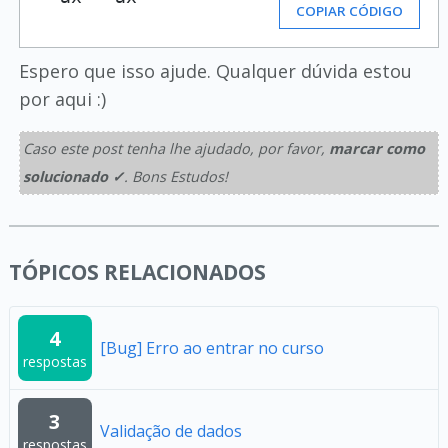
COPIAR CÓDIGO
Espero que isso ajude. Qualquer dúvida estou
por aqui :)
Caso este post tenha lhe ajudado, por favor,
marcar como
solucionado ✓
. Bons Estudos!
TÓPICOS RELACIONADOS
4
[Bug] Erro ao entrar no curso
respostas
3
Validação de dados
respostas