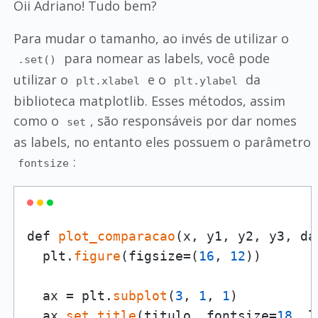
Oii Adriano! Tudo bem?
Para mudar o tamanho, ao invés de utilizar o
para nomear as labels, você pode
.set()
utilizar o
e o
da
plt.xlabel
plt.ylabel
biblioteca matplotlib. Esses métodos, assim
como o
, são responsáveis por dar nomes
set
as labels, no entanto eles possuem o parâmetro
:
fontsize
def 
plot_comparacao
(x, y1, y2, y3, da
  plt.
figure
(figsize=(
16
, 
12
))

  ax = plt.
subplot
(
3
, 
1
, 
1
)

  ax.
set_title
(titulo, fontsize=
18
, l