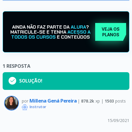
AINDA NÃO FAZ PARTE DA
ALURA
?
VEJA OS
MATRICULE-SE E TENHA
ACESSO A
PLANOS
TODOS OS CURSOS
E CONTEÚDOS
1
RESPOSTA
SOLUÇÃO!
Millena Gená Pereira
por
|
878.2k
xp |
1503
posts
Instrutor
15/09/2021