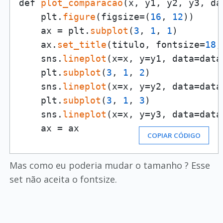
def 
plot_comparacao
(x, y1, y2, y3, da
    plt.
figure
(figsize=(
16
, 
12
))

    ax = plt.
subplot
(
3
, 
1
, 
1
)

    ax.
set_title
(titulo, fontsize=
18
,
    sns.
lineplot
(x=x, y=y1, data=data
    plt.
subplot
(
3
, 
1
, 
2
)

    sns.
lineplot
(x=x, y=y2, data=data
    plt.
subplot
(
3
, 
1
, 
3
)

    sns.
lineplot
(x=x, y=y3, data=data
    ax = ax
COPIAR CÓDIGO
Mas como eu poderia mudar o tamanho ? Esse
set não aceita o fontsize.