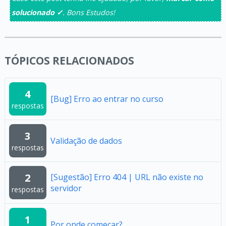
solucionado ✓
. Bons Estudos!
TÓPICOS RELACIONADOS
4
[Bug] Erro ao entrar no curso
respostas
3
Validação de dados
respostas
2
[Sugestão] Erro 404 | URL não existe no
servidor
respostas
1
Por onde começar?