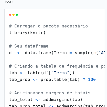
isso:
# Carregar o pacote necessário
library
(
knitr
)
# Seu dataframe
df 
<-
 data.frame
(
Termo 
=
 sample
(
c
(
"A"
# Criando a tabela de frequência e po
tab 
<-
 table
(
df
[
"Termo"
]
)
tab_prop 
<-
 prop.table
(
tab
)
*
100
# Adicionando margens de totais
tab_total 
<-
 addmargins
(
tab
)
tab_prop_total 
<-
 addmargins
(
tab_prop