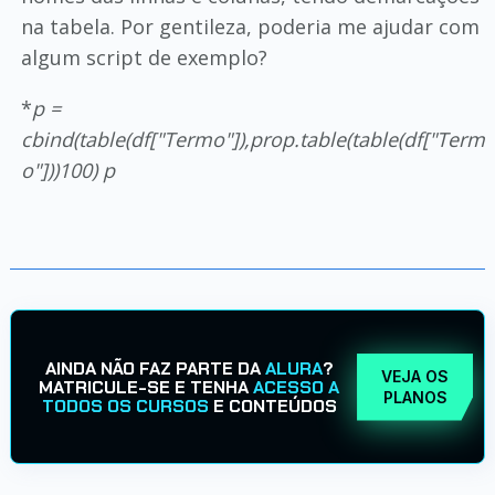
na tabela. Por gentileza, poderia me ajudar com
algum script de exemplo?
*
p =
cbind(table(df["Termo"]),prop.table(table(df["Term
o"]))
100) p
AINDA NÃO FAZ PARTE DA
ALURA
?
VEJA OS
MATRICULE-SE E TENHA
ACESSO A
PLANOS
TODOS OS CURSOS
E CONTEÚDOS