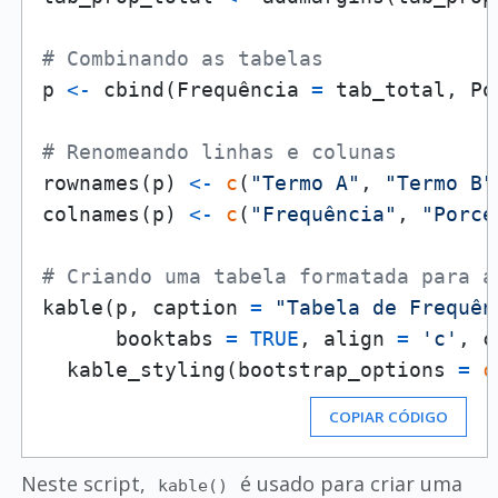
# Combinando as tabelas
p 
<-
 cbind
(
Frequência 
=
 tab_total
,
 Po
# Renomeando linhas e colunas
rownames
(
p
)
<-
c
(
"Termo A"
,
"Termo B"
colnames
(
p
)
<-
c
(
"Frequência"
,
"Porce
# Criando uma tabela formatada para a
kable
(
p
,
 caption 
=
"Tabela de Frequên
      booktabs 
=
TRUE
,
 align 
=
'c'
,
 c
  kable_styling
(
bootstrap_options 
=
c
COPIAR CÓDIGO
Neste script,
é usado para criar uma
kable()