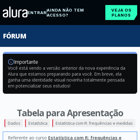
AINDA NÃO TEM
VEJA OS
ENTRAR
ACESSO?
PLANOS
FÓRUM
Importante
Você está vendo a versão anterior da nova experiência da
Alura que estamos preparando para você. Em breve, ela
ganha uma identidade visual novinha totalmente pensada
em potencializar seus estudos!
Tabela para Apresentação
Dados
Estatística
Estatística com R: frequências e medidas
Referente ao curso
Estatística com R: frequências e