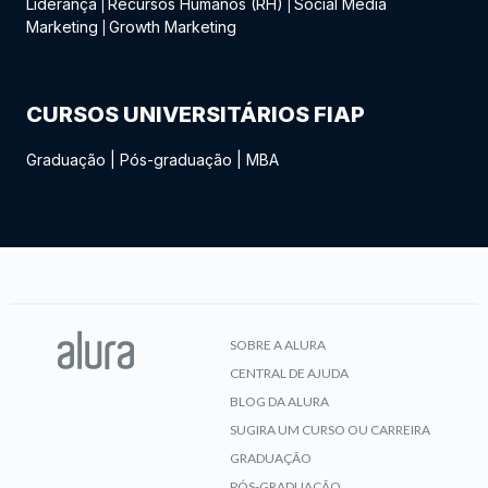
Liderança
Recursos Humanos (RH)
Social Media
|
|
Marketing
Growth Marketing
|
CURSOS UNIVERSITÁRIOS FIAP
Graduação
|
Pós-graduação
|
MBA
SOBRE A ALURA
CENTRAL DE AJUDA
BLOG DA ALURA
SUGIRA UM CURSO OU CARREIRA
GRADUAÇÃO
PÓS-GRADUAÇÃO