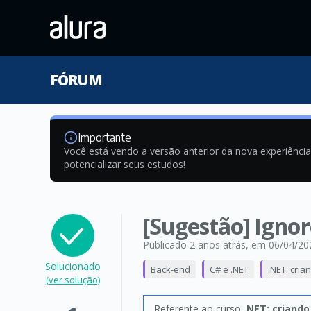
FÓRUM
Importante
Você está vendo a versão anterior da nova experiênci
potencializar seus estudos!
[Sugestão] Igno
Publicado 2 anos atrás
, em 06/04/20
Solucionado
Back-end
C# e .NET
.NET: cri
(ver solução)
Referente ao curso
.NET: criand