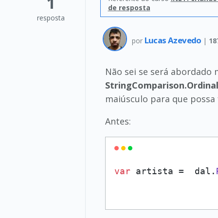
1
de resposta
resposta
Lucas Azevedo
por
|
18
Não sei se será abordado
StringComparison.Ordina
maiúsculo para que possa f
Antes:
var
 artista =  dal.