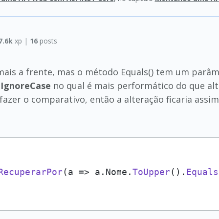
7.6k
xp |
16
posts
 mais a frente, mas o método Equals() tem um par
lIgnoreCase
no qual é mais performático do que alt
azer o comparativo, então a alteração ficaria assim
RecuperarPor
(
a
 =>
 a.
Nome
.
ToUpper
().
Equals