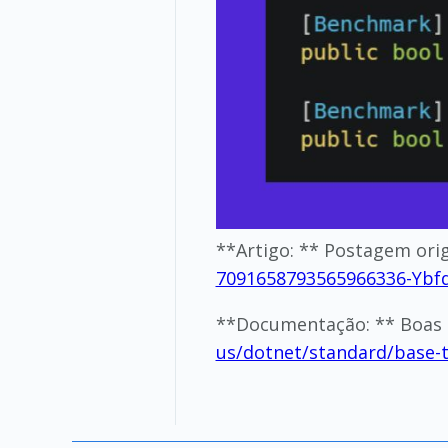
**Artigo: ** Postagem ori
7091658793565966336-Ybf
**Documentação: ** Boas p
us/dotnet/standard/base-t