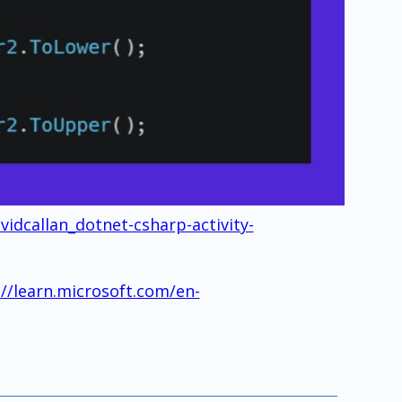
idcallan_dotnet-csharp-activity-
://learn.microsoft.com/en-