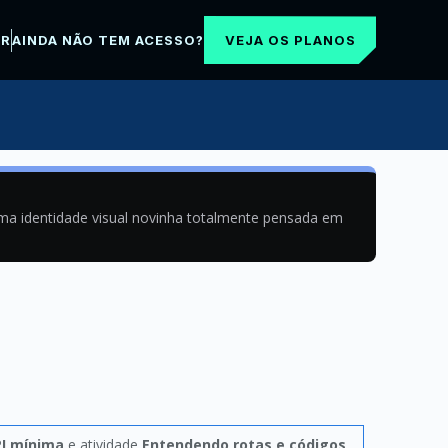
VEJA OS PLANOS
AR
AINDA NÃO TEM ACESSO?
uma identidade visual novinha totalmente pensada em
I mínima
e atividade
Entendendo rotas e códigos