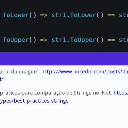
ginal da imagem:
https://www.linkedin.com/posts/dav
d/
ráticas para comparação de Strings no .Net:
https
ypes/best-practices-strings