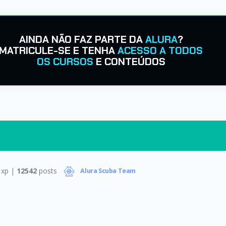
AINDA NÃO FAZ PARTE DA
ALURA
?
MATRICULE-SE E TENHA
ACESSO A TODOS
OS CURSOS
E CONTEÚDOS
xp |
12542
posts
Alura Scuba Team