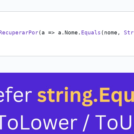
RecuperarPor
(
a
 =>
 a.
Nome
.
Equals
(nome, 
Str