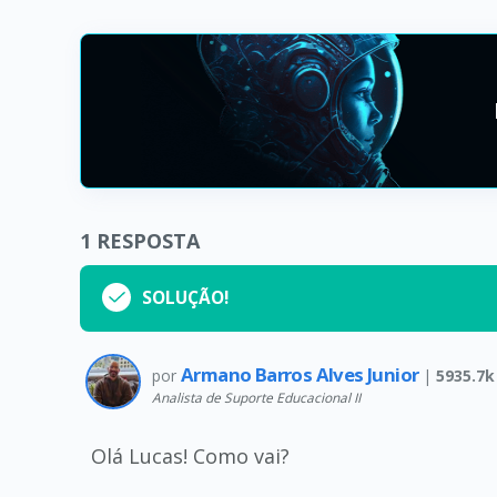
1
RESPOSTA
SOLUÇÃO!
Armano Barros Alves Junior
por
|
5935.7k
Analista de Suporte Educacional II
Olá Lucas! Como vai?