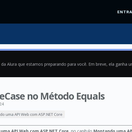
ENTR
a da Alura que estamos preparando para você. Em breve, ela ganha 
reCase no Método Equals
24
ando uma API Web com ASP.NET Core
o uma API Web com ASP.NET Core
, no capítulo
Montando uma AP