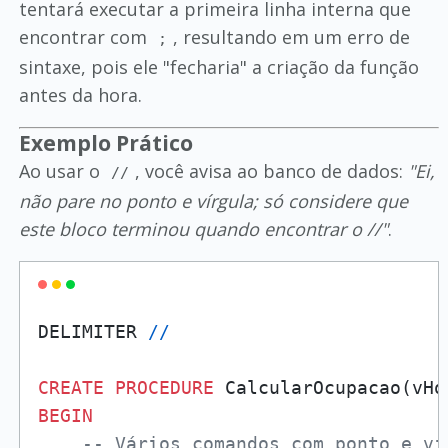
tentará executar a primeira linha interna que
encontrar com
, resultando em um erro de
;
sintaxe, pois ele "fecharia" a criação da função
antes da hora.
Exemplo Prático
Ao usar o
, você avisa ao banco de dados:
"Ei,
//
não pare no ponto e vírgula; só considere que
este bloco terminou quando encontrar o //"
.
DELIMITER 
/
/
CREATE
PROCEDURE
 CalcularOcupacao(vHo
BEGIN
-- Vários comandos com ponto e ví