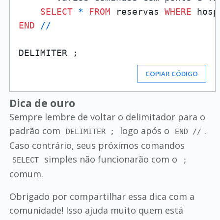
SELECT
*
FROM
 reservas 
WHERE
 hosp
END
/
/
COPIAR CÓDIGO
Dica de ouro
Sempre lembre de voltar o delimitador para o
padrão com
logo após o
.
DELIMITER ;
END //
Caso contrário, seus próximos comandos
simples não funcionarão com o
SELECT
;
comum.
Obrigado por compartilhar essa dica com a
comunidade! Isso ajuda muito quem está