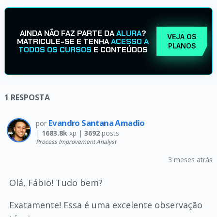
AINDA NÃO FAZ PARTE DA
ALURA
?
VEJA OS
MATRICULE-SE E TENHA
ACESSO A
PLANOS
TODOS OS CURSOS
E CONTEÚDOS
1
RESPOSTA
Evandro Santana Amadio
por
|
1683.8k
xp |
3692
posts
Process Improvement Analyst
3 meses atrás
Olá, Fábio! Tudo bem?
Exatamente! Essa é uma excelente observação