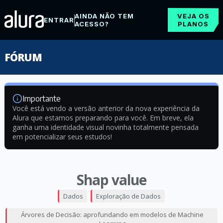
AINDA NÃO TEM
VEJA OS
ENTRAR
ACESSO?
PLANOS
FÓRUM
Importante
Você está vendo a versão anterior da nova experiência da
Alura que estamos preparando para você. Em breve, ela
ganha uma identidade visual novinha totalmente pensada
em potencializar seus estudos!
Shap value
Dados
Exploração de Dados
Árvores de Decisão: aprofundando em modelos de Machine