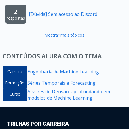
2
[Dúvida] Sem acesso ao Discord
respostas
Mostrar mais tópicos
CONTEÚDOS ALURA COM O TEMA
Engenharia de Machine Learning
Carreira
Séries Temporais e Forecasting
Formação
Árvores de Decisão: aprofundando em
Curso
modelos de Machine Learning
TRILHAS POR CARREIRA