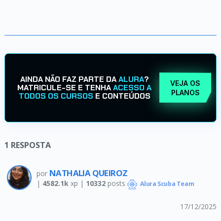
AINDA NÃO FAZ PARTE DA
ALURA
?
VEJA OS
MATRICULE-SE E TENHA
ACESSO A
PLANOS
TODOS OS CURSOS
E CONTEÚDOS
1
RESPOSTA
NATHALIA QUEIROZ
por
|
4582.1k
xp |
10332
posts
Alura Scuba Team
17/12/2025