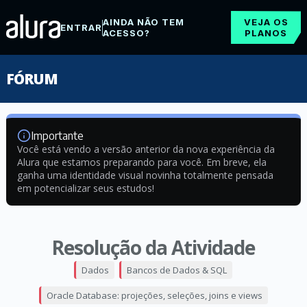
AINDA NÃO TEM
VEJA OS
ENTRAR
ACESSO?
PLANOS
FÓRUM
Importante
Você está vendo a versão anterior da nova experiência da
Alura que estamos preparando para você. Em breve, ela
ganha uma identidade visual novinha totalmente pensada
em potencializar seus estudos!
Resolução da Atividade
Dados
Bancos de Dados & SQL
Oracle Database: projeções, seleções, joins e views