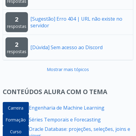
respostas
2
[Sugestão] Erro 404 | URL não existe no
servidor
respostas
2
[Dúvida] Sem acesso ao Discord
respostas
Mostrar mais tópicos
CONTEÚDOS ALURA COM O TEMA
Engenharia de Machine Learning
Carreira
Séries Temporais e Forecasting
Formação
Oracle Database: projeções, seleções, joins e
Curso
views