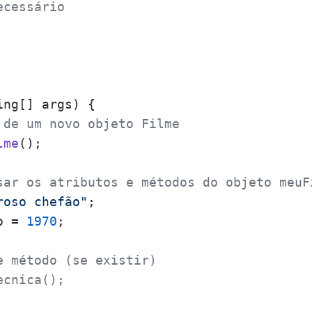
ecessário
ing[] args)
 {

 de um novo objeto Filme
lme
();

sar os atributos e métodos do objeto meuF
roso chefão"
;

o = 
1970
;

e método (se existir)
ecnica();