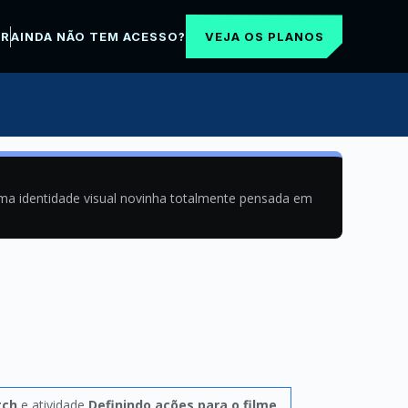
VEJA OS PLANOS
AR
AINDA NÃO TEM ACESSO?
uma identidade visual novinha totalmente pensada em
tch
e atividade
Definindo ações para o filme