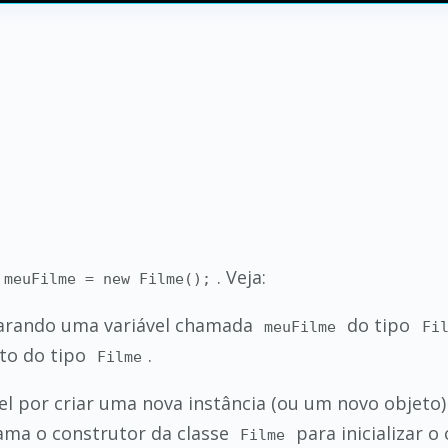
. Veja:
 meuFilme = new Filme();
clarando uma variável chamada
do tipo
meuFilme
Fi
to do tipo
.
Filme
vel por criar uma nova instância (ou um novo objeto)
ama o construtor da classe
para inicializar o 
Filme