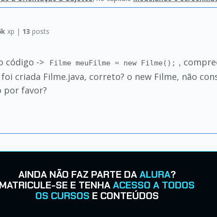
6k
xp |
13
posts
o código ->
, compre
Filme meuFilme = new Filme();
e foi criada Filme.java, correto? o new Filme, não 
 por favor?
AINDA NÃO FAZ PARTE DA
ALURA
?
MATRICULE-SE E TENHA
ACESSO A TODOS
OS CURSOS
E CONTEÚDOS