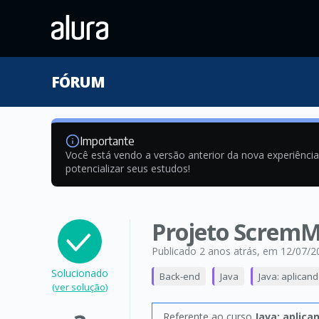
FÓRUM
Importante
Você está vendo a versão anterior da nova experiênci
potencializar seus estudos!
Projeto Screm
Publicado 2 anos atrás
, em 12/07/2
Solucionado
Back-end
Java
Java: aplican
(ver solução)
Referente ao curso
Java: aplica