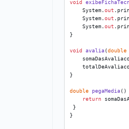
void
exibeFichaTec
    System.
out
.pri
    System.
out
.pri
    System.
out
.pri
}

void
avalia
(
double
    somaDasAvaliaco
    totalDeAvaliaco
}

double
pegaMedia
()
 
return
 somaDas
 }
