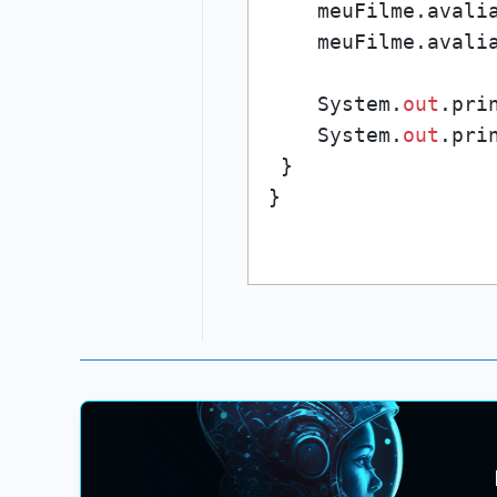
    meuFilme.avali
    meuFilme.avali
    System.
out
.pri
    System.
out
.pri
 }
