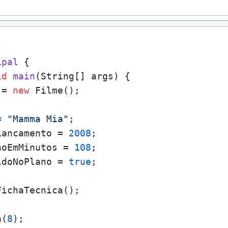
ipal
 {

id
main
(
String[] args
)
 {

 = 
new
 Filme();

= 
"Mamma Mia"
;

Lancamento = 
2008
;

aoEmMinutos = 
108
;

idoNoPlano = 
true
;

ichaTecnica();

a(
8
);
