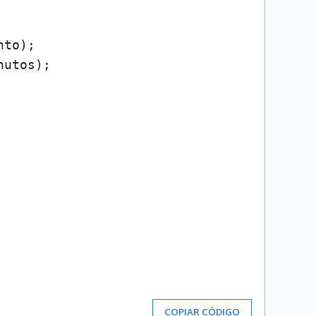
to);

utos);

COPIAR CÓDIGO