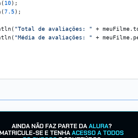
a(
10
);

a(
7.5
);

ntln(
"Total de avaliações: "
 + meuFilme.t
ntln(
"Média de avaliações: "
 + meuFilme.p
AINDA NÃO FAZ PARTE DA
ALURA
?
MATRICULE-SE E TENHA
ACESSO A TODOS