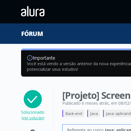
FÓRUM
Importante
Você está vendo a versão anterior da nova experiênci
potencializar seus estudos!
[Projeto] Scree
Publicado 6 meses atrás
, em 08/02
Solucionado
Back-end
Java
Java: aplican
(ver solução)
Referente ao curso
Java: aplica