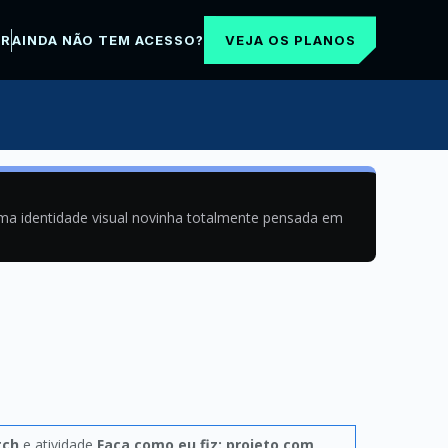
VEJA OS PLANOS
AR
AINDA NÃO TEM ACESSO?
uma identidade visual novinha totalmente pensada em
tch
e atividade
Faça como eu fiz: projeto com