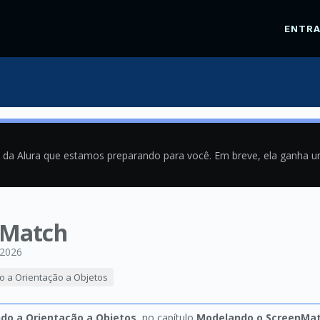
ENTR
a da Alura que estamos preparando para você. Em breve, ela ganha 
nMatch
/2026
do a Orientação a Objetos
ndo a Orientação a Objetos
, no capítulo
Modelando o ScreenMa