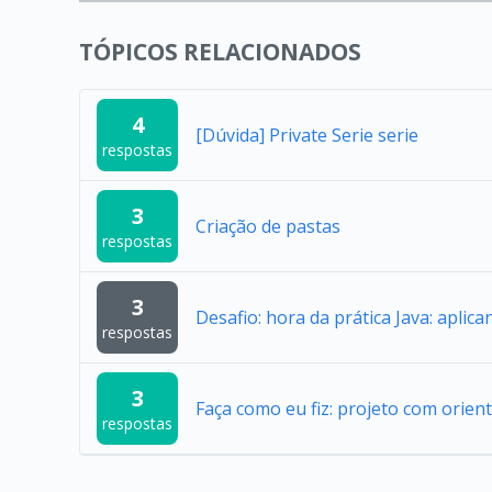
TÓPICOS RELACIONADOS
4
[Dúvida] Private Serie serie
respostas
3
Criação de pastas
respostas
3
Desafio: hora da prática Java: aplic
respostas
3
Faça como eu fiz: projeto com orien
respostas