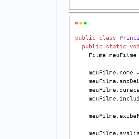
public
class
Princ
public
static
vo
    Filme meuFilme
    meuFilme.nome 
    meuFilme.anoDe
    meuFilme.durac
    meuFilme.inclu
    meuFilme.exibeF
    meuFilme.avali