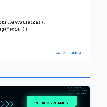
otalDeAvaliacoes);

egaMedia());

COPIAR CÓDIGO
VEJA OS PLANOS