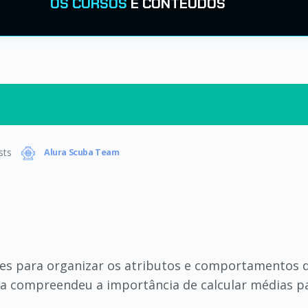
OS CURSOS
E CONTEÚDOS
sts
Alura Scuba Team
ses para organizar os atributos e comportamentos d
a compreendeu a importância de calcular médias pa