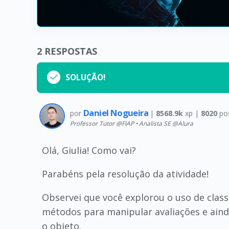
2
RESPOSTAS
SOLUÇÃO!
Daniel Nogueira
por
|
8568.9k
xp |
8020
po
Professor Tutor @FIAP • Analista SE @Alura
Olá, Giulia! Como vai?
Parabéns pela resolução da atividade!
Observei que você explorou o uso de clas
métodos para manipular avaliações e aind
o objeto.