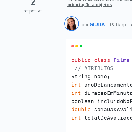
2
orientação a objetos
respostas
GIULIA
por
|
13.1k
xp |
public
class
Filme
 
// ATRIBUTOS
int
int
 duracaoEmMinuto
double
int
 totalDeAvaliaco