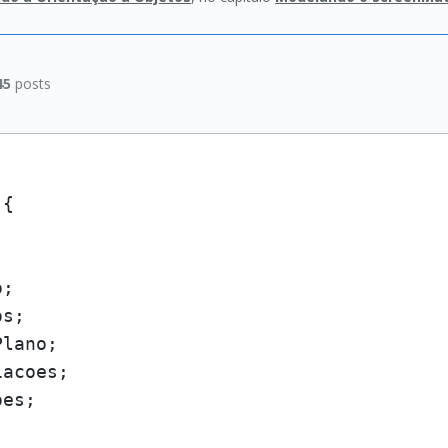
45
posts
{

s;

es;
