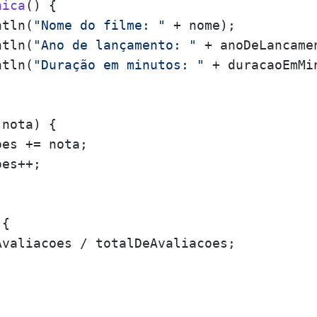
nica
()
 {

ntln(
"Nome do filme: "
 + nome);

ntln(
"Ano de lançamento: "
 + anoDeLancamen
ntln(
"Duração em minutos: "
 + duracaoEmMin
 nota
)
 {

es += nota;

es++;

{

Avaliacoes / totalDeAvaliacoes;
