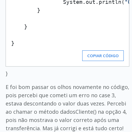
                System.out.println(
"O
        }

    }

COPIAR CÓDIGO
}
E foi bom passar os olhos novamente no código,
pois percebi que cometi um erro no case 3,
estava descontando o valor duas vezes. Percebi
ao chamar o método dadosCliente() na opção 4,
pois não mostrava o valor correto após uma
transferência. Mas já corrigi e está tudo certo!