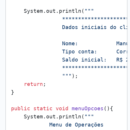
    System.out.println(
"""

                *********************
                Dados iniciais do clie
                Nome:            Manue
                Tipo conta:      Corre
                Saldo inicial:   R$ 25
                *********************
                """
);

return
;

}

public
static
void
menuOpcoes
()
{

    System.out.println(
"""

            Menu de Operações
