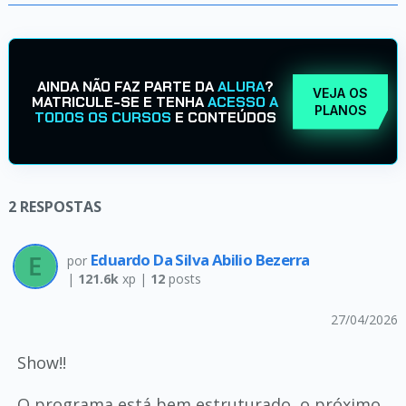
AINDA NÃO FAZ PARTE DA
ALURA
?
VEJA OS
MATRICULE-SE E TENHA
ACESSO A
PLANOS
TODOS OS CURSOS
E CONTEÚDOS
2
RESPOSTAS
Eduardo Da Silva Abilio Bezerra
por
|
121.6k
xp |
12
posts
27/04/2026
Show!!
O programa está bem estruturado, o próximo