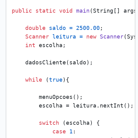
public
static
void
main
(String[] args
double
saldo
=
2500.00
;

Scanner
leitura
=
new
Scanner
(Sys
int
 escolha;

    dadosCliente(saldo);

while
 (
true
){

        menuOpcoes();

        escolha = leitura.nextInt();

switch
 (escolha) {

case
1
:
