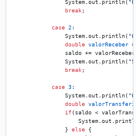
                System.out.println(
"O
break
;

case
2
:

                System.out.println(
"Q
double
valorReceber
=
                saldo += valorReceber;
                System.out.println(
"S
break
;

case
3
:

                System.out.println(
"Q
double
valorTransferi
if
(saldo < valorTransf
                    System.out.printl
                } 
else
 {
