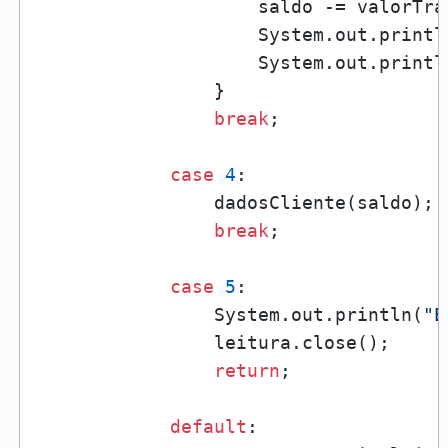
                    saldo -= valorTran
                    System.out.printl
                    System.out.printl
                }

break
;

case
4
:

                dadosCliente(saldo);

break
;

case
5
:

                System.out.println(
"E
                leitura.close();

return
;

default
:
