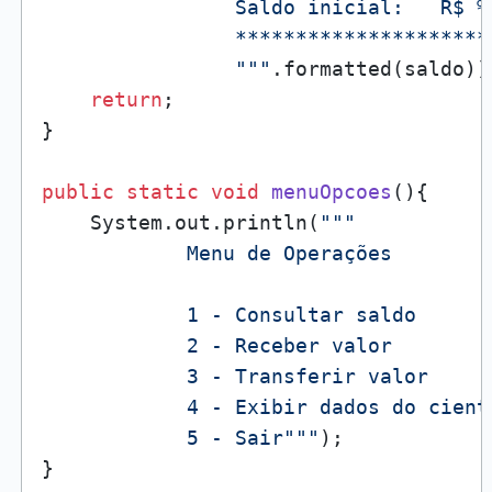
                Saldo inicial:   R$ %.
                *********************
                """
.formatted(saldo));
return
;

}

public
static
void
menuOpcoes
()
{

    System.out.println(
"""

            Menu de Operações

            1 - Consultar saldo

            2 - Receber valor

            3 - Transferir valor

            4 - Exibir dados do ciente
            5 - Sair"""
);

}
