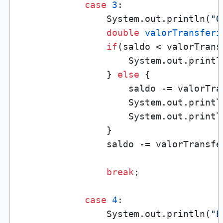
case
3
:

                System.out.println(
"Q
double
valorTransferi
if
(saldo < valorTransf
                    System.out.printl
                } 
else
 {

                    saldo -= valorTran
                    System.out.printl
                    System.out.printl
                }

                saldo -= valorTransfer
break
;

case
4
:

                System.out.println(
"E