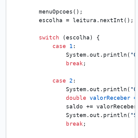
        menuOpcoes();

        escolha = leitura.nextInt();

switch
 (escolha) {

case
1
:

                System.out.println(
"O
break
;

case
2
:

                System.out.println(
"Q
double
valorReceber
=
                saldo += valorReceber;
                System.out.println(
"S
break
;
