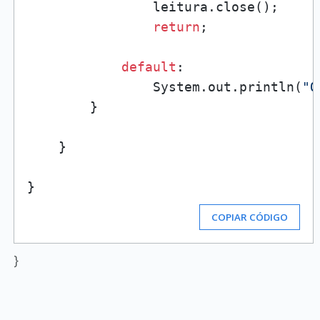
                leitura.close();

return
;

default
:

                System.out.println(
"O
        }

    }

COPIAR CÓDIGO
}