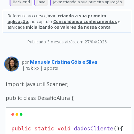
Back-end
Java
Java: criando a sua primeira aplicação
Referente ao curso
Java: criando a sua primeira
aplicação
, no capítulo
Consolidando conhecimentos
e
atividade
Inicializando os valores da nossa conta
Publicado 3 meses atrás
, em 27/04/2026
Manuela Cristina Góis e Silva
por
|
15k
xp |
2
posts
import java.util.Scanner;
public class DesafioAlura {
public
static
void
dadosCliente
()
{
