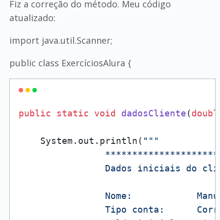
Fiz a correção do método. Meu código
atualizado:
import java.util.Scanner;
public class ExercíciosAlura {
public
static
void
dadosCliente
(
doubl
    System.out.println(
"""

                *********************
                Dados iniciais do clie
                Nome:            Manue
                Tipo conta:      Corre