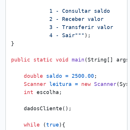
            1 - Consultar saldo

            2 - Receber valor

            3 - Transferir valor

            4 - Sair"""
);

}

public
static
void
main
(String[] args
double
saldo
=
2500.00
;

Scanner
leitura
=
new
Scanner
(Sys
int
 escolha;

    dadosCliente();

while
 (
true
){
