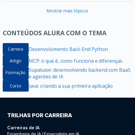
Mostrar mais tópicos
CONTEÚDOS ALURA COM O TEMA
Desenvolvimento Back-End Python
Carreira
MCP: o que é, como funciona e diferenças
Artigo
Supabase: desenvolvendo backend com BaaS
Formação
e agentes de IA
Java: criando a sua primeira aplicação
Curso
TRILHAS POR CARREIRA
Carreiras de IA
Engenharia de IA
Especialista em IA
|