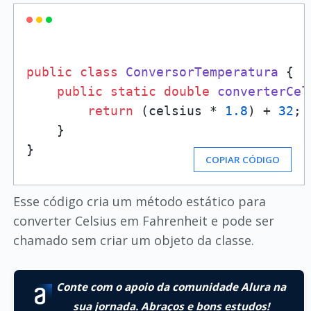
public
class
ConversorTemperatura
 {

public
static
double
converterCel
return
 (celsius * 
1.8
) + 
32
;

    }

}
COPIAR CÓDIGO
Esse código cria um método estático para
converter Celsius em Fahrenheit e pode ser
chamado sem criar um objeto da classe.
Conte com o apoio da comunidade Alura na
sua jornada. Abraços e bons estudos!