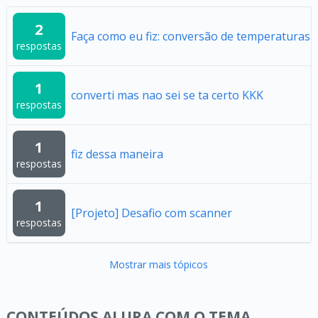
2
Faça como eu fiz: conversão de temperaturas
respostas
1
converti mas nao sei se ta certo KKK
respostas
1
fiz dessa maneira
respostas
1
[Projeto] Desafio com scanner
respostas
Mostrar mais tópicos
CONTEÚDOS ALURA COM O TEMA