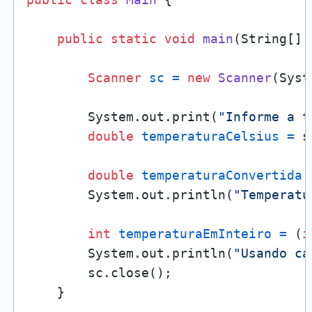
public
static
void
main
(String[] 
Scanner
sc
=
new
Scanner
(Syst
        System.out.print(
"Informe a t
double
temperaturaCelsius
=
 s
double
temperaturaConvertida
        System.out.println(
"Temperatu
int
temperaturaEmInteiro
=
 (
i
        System.out.println(
"Usando ca
        sc.close();

    }
