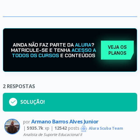
AINDA NÃO FAZ PARTE DA
ALURA
?
VEJA OS
MATRICULE-SE E TENHA
ACESSO A
PLANOS
TODOS OS CURSOS
E CONTEÚDOS
2
RESPOSTAS
SOLUÇÃO!
Armano Barros Alves Junior
por
|
5935.7k
xp |
12542
posts
Alura Scuba Team
Analista de Suporte Educacional II