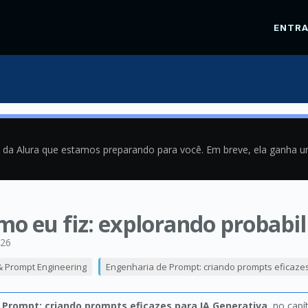
ENTR
a da Alura que estamos preparando para você. Em breve, ela ganha 
omo eu fiz: explorando probabi
026
& Prompt Engineering
Engenharia de Prompt: criando prompts eficazes
 Prompt: criando prompts eficazes para IA Generativa
, no capí