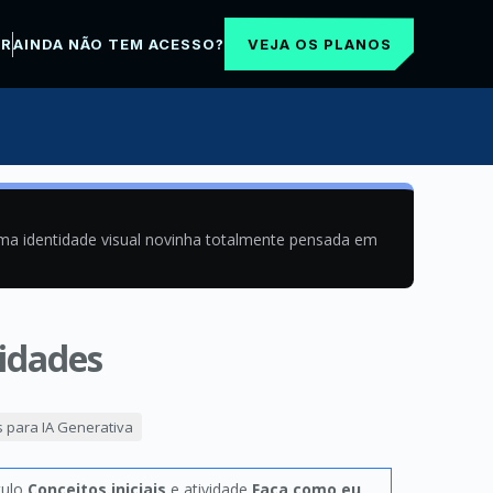
VEJA OS PLANOS
AR
AINDA NÃO TEM ACESSO?
uma identidade visual novinha totalmente pensada em
lidades
 para IA Generativa
tulo
Conceitos iniciais
e atividade
Faça como eu