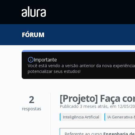
FÓRUM
Importante
Você está vendo a versão anterior da nova experiênci
potencializar seus estudos!
[Projeto] Faça c
2
Publicado 3 meses atrás
, em 12/05/2
respostas
Inteligência Artificial
IA Generativa 
Referente ao curso
Engenharia de