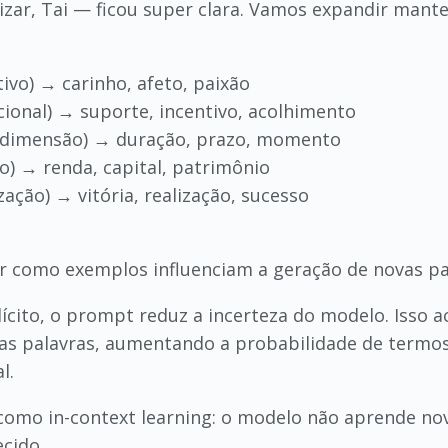
izar, Tai — ficou super clara. Vamos expandir man
ivo) → carinho, afeto, paixão
cional) → suporte, incentivo, acolhimento
/ dimensão) → duração, prazo, momento
o) → renda, capital, patrimônio
zação) → vitória, realização, sucesso
er como exemplos influenciam a geração de novas pa
ícito, o prompt reduz a incerteza do modelo. Isso 
mas palavras, aumentando a probabilidade de ter
l.
como in-context learning: o modelo não aprende no
cido.