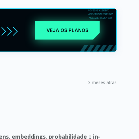
VEJA OS PLANOS
3 meses atrás
ens
,
embeddings
,
probabilidade
e
in-