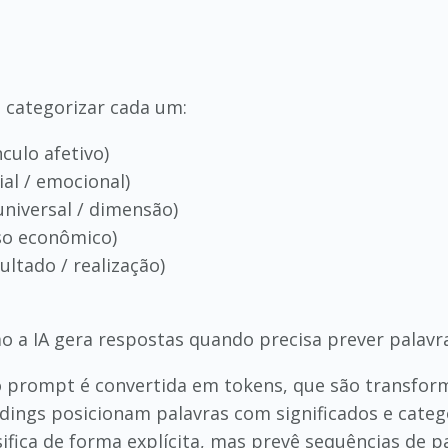
 categorizar cada um:
ulo afetivo)
al / emocional)
iversal / dimensão)
so econômico)
ltado / realização)
mo a IA gera respostas quando precisa prever pala
do prompt é convertida em tokens, que são transfo
dings posicionam palavras com significados e cat
sifica de forma explícita, mas prevê sequências de