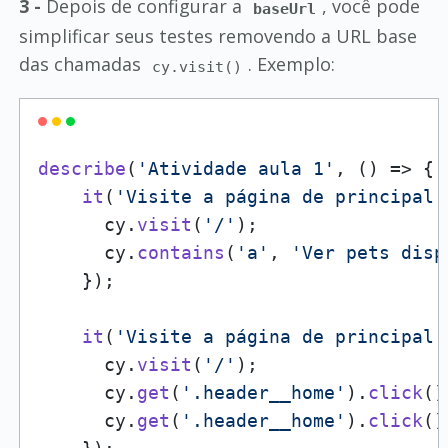
3 -
Depois de configurar a
, você pode
baseUrl
simplificar seus testes removendo a URL base
das chamadas
. Exemplo:
cy.visit()
describe
(
'Atividade aula 1'
, 
() =>
 {

it
(
'Visite a página de principal 
      cy.
visit
(
'/'
);

      cy.
contains
(
'a'
, 
'Ver pets disp
    });

it
(
'Visite a página de principal 
      cy.
visit
(
'/'
);

      cy.
get
(
'.header__home'
).
click
();
      cy.
get
(
'.header__home'
).
click
();