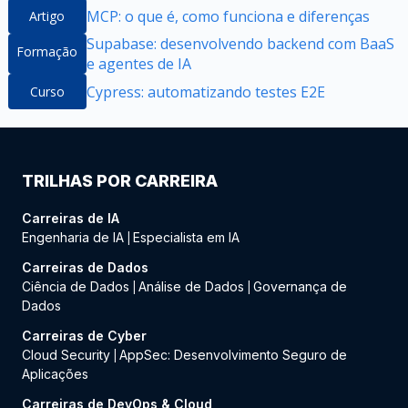
MCP: o que é, como funciona e diferenças
Artigo
Supabase: desenvolvendo backend com BaaS
Formação
e agentes de IA
Cypress: automatizando testes E2E
Curso
TRILHAS POR CARREIRA
Carreiras de IA
Engenharia de IA
Especialista em IA
|
Carreiras de Dados
Ciência de Dados
Análise de Dados
Governança de
|
|
Dados
Carreiras de Cyber
Cloud Security
AppSec: Desenvolvimento Seguro de
|
Aplicações
Carreiras de DevOps & Cloud