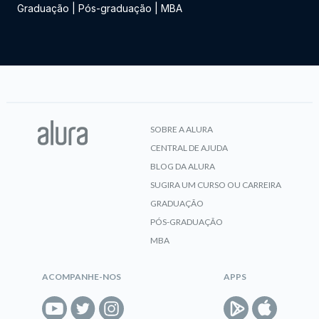
Graduação
|
Pós-graduação
|
MBA
SOBRE A ALURA
CENTRAL DE AJUDA
BLOG DA ALURA
SUGIRA UM CURSO OU CARREIRA
GRADUAÇÃO
PÓS-GRADUAÇÃO
MBA
ACOMPANHE-NOS
APPS