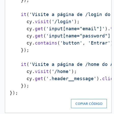
    });

it
(
'Visite a página de /login do 
      cy.
visit
(
'/login'
);

      cy.
get
(
'input[name="email"]'
).
t
      cy.
get
(
'input[name="password"]'
      cy.
contains
(
'button'
, 
'Entrar'
)
    });

it
(
'Visite a página de /home do A
      cy.
visit
(
'/home'
);

      cy.
get
(
'.header__message'
).
clic
    });

COPIAR CÓDIGO