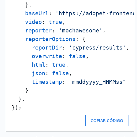
    },

baseUrl
: 
'https://adopet-frontend
video
: 
true
,

reporter
: 
'mochawesome'
,

reporterOptions
: {

reportDir
: 
'cypress/results'
,

overwrite
: 
false
,

html
: 
true
,

json
: 
false
,

timestamp
: 
"mmddyyyy_HHMMss"
    }

  },

COPIAR CÓDIGO