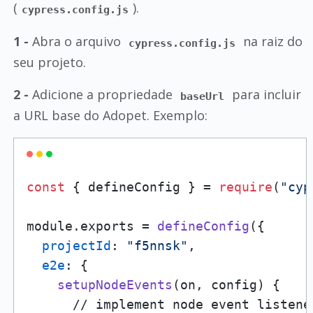
(
).
cypress.config.js
1 -
Abra o arquivo
na raiz do
cypress.config.js
seu projeto.
2 -
Adicione a propriedade
para incluir
baseUrl
a URL base do Adopet. Exemplo:
const
 { defineConfig } = 
require
(
"cyp
module.exports = 
defineConfig
({

projectId
: 
"f5nnsk"
,

e2e
: {

setupNodeEvents
(on, config) {

      // implement node event listener