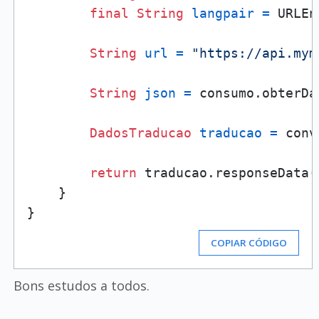
final
String
langpair
=
 URLEn
String
url
=
"https://api.mym
String
json
=
 consumo.obterDa
DadosTraducao
traducao
=
 conv
return
 traducao.responseData(
    }

COPIAR CÓDIGO
Bons estudos a todos.