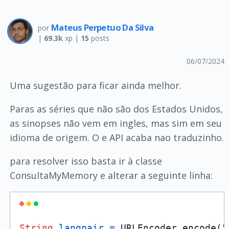
Mateus Perpetuo Da Silva
por
|
69.3k
xp |
15
posts
06/07/2024
Uma sugestão para ficar ainda melhor.
Paras as séries que não são dos Estados Unidos,
as sinopses não vem em ingles, mas sim em seu
idioma de origem. O e API acaba nao traduzinho.
para resolver isso basta ir à classe
ConsultaMyMemory e alterar a seguinte linha:
String
langpair
=
 URLEncoder.encode(
"