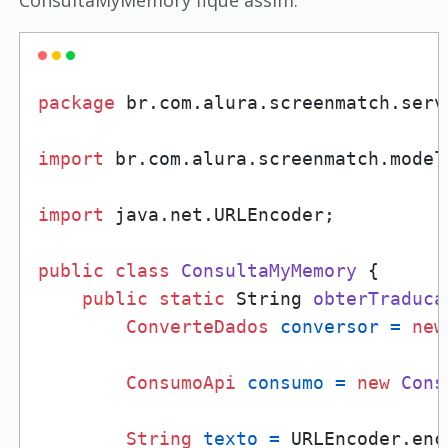
ConsultaMyMemory fique assim:
package
 br.com.alura.screenmatch.servi
import
 br.com.alura.screenmatch.model
import
 java.net.URLEncoder;

public
class
ConsultaMyMemory
 {

public
static
 String 
obterTraduca
ConverteDados
conversor
=
new
ConsumoApi
consumo
=
new
Cons
String
texto
=
 URLEncoder.enc