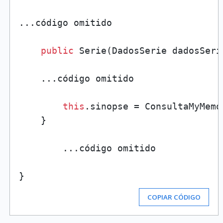
...código omitido

public
 Serie(DadosSerie dadosSerie
    ...código omitido

this
.sinopse = ConsultaMyMemo
    }

        ...código omitido

COPIAR CÓDIGO