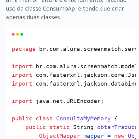
uso da classe ConsumoApi e tendo que criar
apenas duas classes.
package
 br.com.alura.screenmatch.servi
import
import
import
 com.fasterxml.jackson.databind
import
 java.net.URLEncoder;

public
class
ConsultaMyMemory
 {

public
static
 String 
obterTraduca
ObjectMapper
mapper
=
new
Obj