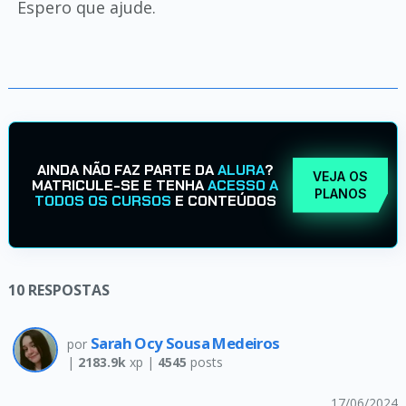
Espero que ajude.
AINDA NÃO FAZ PARTE DA
ALURA
?
VEJA OS
MATRICULE-SE E TENHA
ACESSO A
PLANOS
TODOS OS CURSOS
E CONTEÚDOS
10
RESPOSTAS
Sarah Ocy Sousa Medeiros
por
|
2183.9k
xp |
4545
posts
17/06/2024