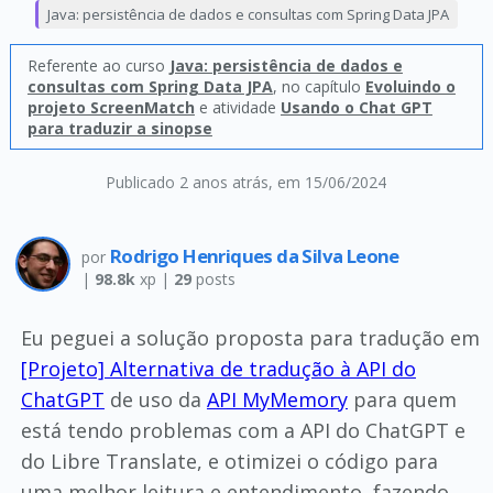
Java: persistência de dados e consultas com Spring Data JPA
Referente ao curso
Java: persistência de dados e
consultas com Spring Data JPA
, no capítulo
Evoluindo o
projeto ScreenMatch
e atividade
Usando o Chat GPT
para traduzir a sinopse
Publicado 2 anos atrás
, em 15/06/2024
Rodrigo Henriques da Silva Leone
por
|
98.8k
xp |
29
posts
Eu peguei a solução proposta para tradução em
[Projeto] Alternativa de tradução à API do
ChatGPT
de uso da
API MyMemory
para quem
está tendo problemas com a API do ChatGPT e
do Libre Translate, e otimizei o código para
uma melhor leitura e entendimento, fazendo