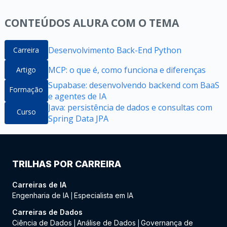
CONTEÚDOS ALURA COM O TEMA
Desenvolvimento Back-End Python
Carreira
MCP: o que é, como funciona e diferenças
Artigo
Supabase: desenvolvendo backend com BaaS
Formação
e agentes de IA
Java: persistência de dados e consultas com
Curso
Spring Data JPA
TRILHAS POR CARREIRA
Carreiras de IA
Engenharia de IA
Especialista em IA
|
Carreiras de Dados
Ciência de Dados
Análise de Dados
Governança de
|
|