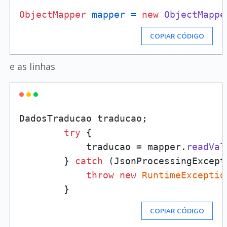
ObjectMapper
mapper
=
new
ObjectMappe
COPIAR CÓDIGO
e as linhas
DadosTraducao traducao;

try
 {

            traducao = mapper.
readVal
        } 
catch
 (JsonProcessingExcepti
throw
new
RuntimeExceptio
COPIAR CÓDIGO