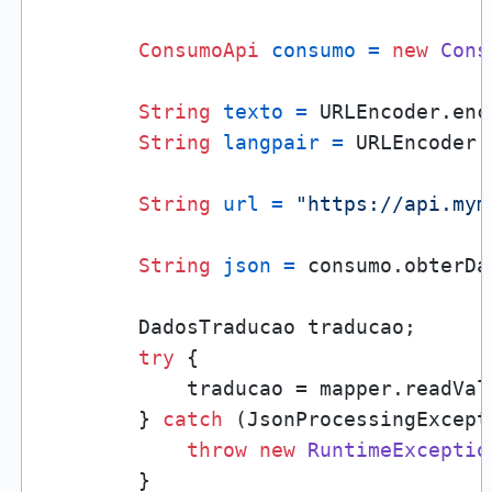
ConsumoApi
consumo
=
new
Cons
String
texto
=
 URLEncoder.enc
String
langpair
=
 URLEncoder.
String
url
=
"https://api.mym
String
json
=
 consumo.obterDa
        DadosTraducao traducao;

try
 {

            traducao = mapper.readVal
        } 
catch
 (JsonProcessingExcepti
throw
new
RuntimeExceptio
        }
