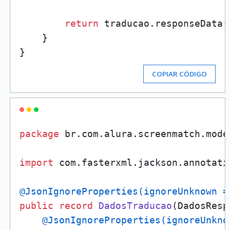
return
 traducao.responseData(
    }

COPIAR CÓDIGO
package
 br.com.alura.screenmatch.model
import
 com.fasterxml.jackson.annotati
@JsonIgnoreProperties(ignoreUnknown =
public
record
DadosTraducao
(DadosResp
@JsonIgnoreProperties(ignoreUnkno