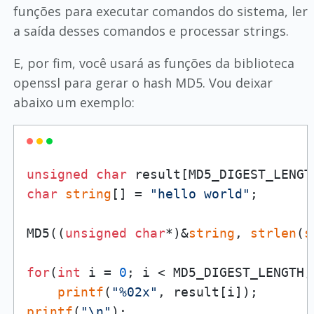
funções para executar comandos do sistema, ler
a saída desses comandos e processar strings.
E, por fim, você usará as funções da biblioteca
openssl para gerar o hash MD5. Vou deixar
abaixo um exemplo:
unsigned
char
char
string
[] = 
"hello world"
;

MD5((
unsigned
char
*)&
string
, 
strlen
(
s
for
(
int
 i = 
0
; i < MD5_DIGEST_LENGTH; 
printf
(
"%02x"
printf
(
"\n"