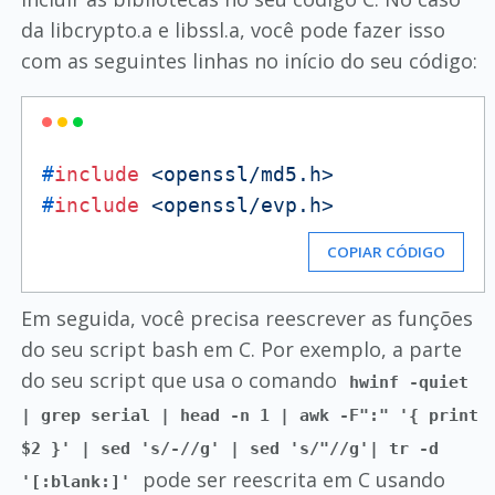
da libcrypto.a e libssl.a, você pode fazer isso
com as seguintes linhas no início do seu código:
#
include
<openssl/md5.h>
#
include
<openssl/evp.h>
COPIAR CÓDIGO
Em seguida, você precisa reescrever as funções
do seu script bash em C. Por exemplo, a parte
do seu script que usa o comando
hwinf -quiet
| grep serial | head -n 1 | awk -F":" '{ print
$2 }' | sed 's/-//g' | sed 's/"//g'| tr -d
pode ser reescrita em C usando
'[:blank:]'