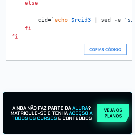
else
        cid=`
echo
$rcid3
 | sed -e 
's/
fi
fi
COPIAR CÓDIGO
AINDA NÃO FAZ PARTE DA
ALURA
?
VEJA OS
MATRICULE-SE E TENHA
ACESSO A
PLANOS
TODOS OS CURSOS
E CONTEÚDOS