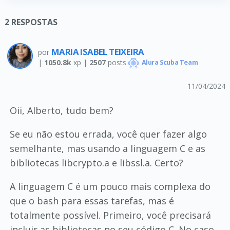
2
RESPOSTAS
MARIA ISABEL TEIXEIRA
por
|
1050.8k
xp |
2507
posts
Alura Scuba Team
11/04/2024
Oii, Alberto, tudo bem?
Se eu não estou errada, você quer fazer algo
semelhante, mas usando a linguagem C e as
bibliotecas libcrypto.a e libssl.a. Certo?
A linguagem C é um pouco mais complexa do
que o bash para essas tarefas, mas é
totalmente possível. Primeiro, você precisará
incluir as bibliotecas no seu código C. No caso