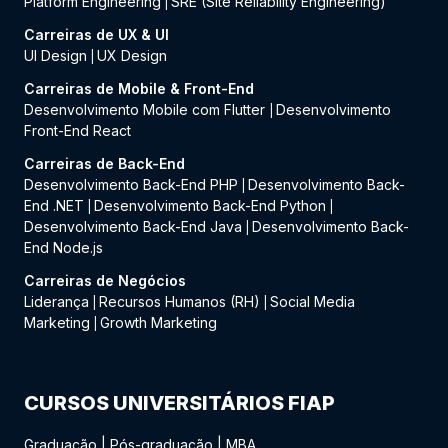
Platform Engineering
SRE (Site Reliability Engineering)
|
Carreiras de UX & UI
UI Design
UX Design
|
Carreiras de Mobile & Front-End
Desenvolvimento Mobile com Flutter
Desenvolvimento
|
Front-End React
Carreiras de Back-End
Desenvolvimento Back-End PHP
Desenvolvimento Back-
|
End .NET
Desenvolvimento Back-End Python
|
|
Desenvolvimento Back-End Java
Desenvolvimento Back-
|
End Node.js
Carreiras de Negócios
Liderança
Recursos Humanos (RH)
Social Media
|
|
Marketing
Growth Marketing
|
CURSOS UNIVERSITÁRIOS FIAP
Graduação
|
Pós-graduação
|
MBA