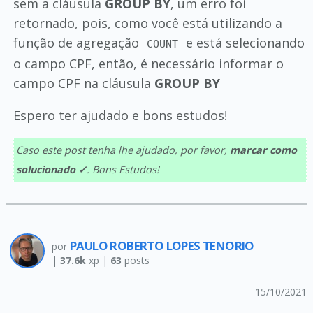
sem a cláusula
GROUP BY
, um erro foi
retornado, pois, como você está utilizando a
função de agregação
e está selecionando
COUNT
o campo CPF, então, é necessário informar o
campo CPF na cláusula
GROUP BY
Espero ter ajudado e bons estudos!
Caso este post tenha lhe ajudado, por favor,
marcar como
solucionado ✓
. Bons Estudos!
PAULO ROBERTO LOPES TENORIO
por
|
37.6k
xp |
63
posts
15/10/2021