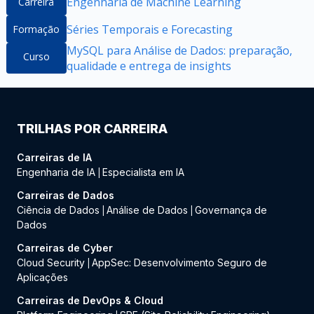
Engenharia de Machine Learning
Carreira
Séries Temporais e Forecasting
Formação
MySQL para Análise de Dados: preparação,
Curso
qualidade e entrega de insights
TRILHAS POR CARREIRA
Carreiras de IA
Engenharia de IA
Especialista em IA
|
Carreiras de Dados
Ciência de Dados
Análise de Dados
Governança de
|
|
Dados
Carreiras de Cyber
Cloud Security
AppSec: Desenvolvimento Seguro de
|
Aplicações
Carreiras de DevOps & Cloud