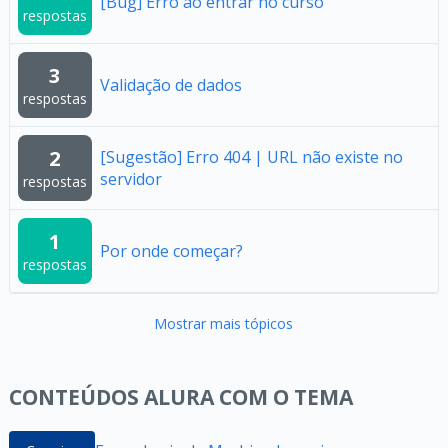
[Bug] Erro ao entrar no curso
respostas
3
Validação de dados
respostas
2
[Sugestão] Erro 404 | URL não existe no
servidor
respostas
1
Por onde começar?
respostas
Mostrar mais tópicos
CONTEÚDOS ALURA COM O TEMA