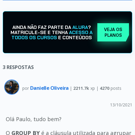
AINDA NÃO FAZ PARTE DA
ALURA
?
VEJA OS
MATRICULE-SE E TENHA
ACESSO A
PLANOS
TODOS OS CURSOS
E CONTEÚDOS
3
RESPOSTAS
Danielle Oliveira
por
|
2211.7k
xp |
4270
posts
13/10/2021
Olá Paulo, tudo bem?
O
GROUP BY
é a cláusula utilizada para agrupar