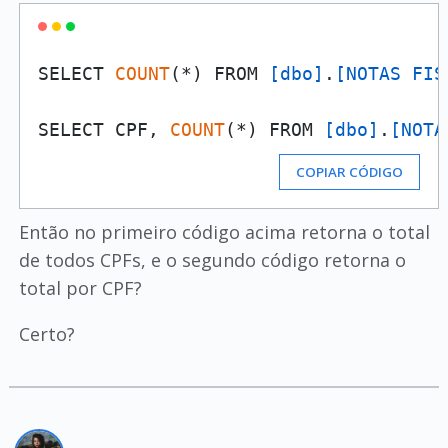
SELECT 
COUNT
(*) FROM 
[dbo]
.
[NOTAS FIS
SELECT CPF, 
COUNT
(*) FROM 
[dbo]
.
[NOTA
COPIAR CÓDIGO
Então no primeiro código acima retorna o total
de todos CPFs, e o segundo código retorna o
total por CPF?
Certo?