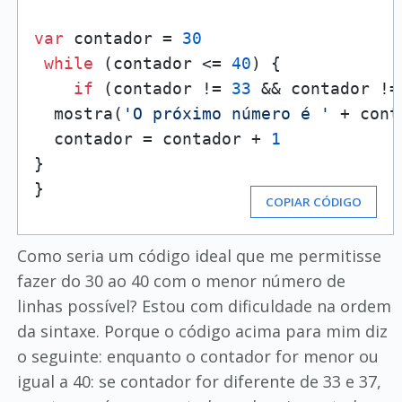
var
 contador = 
30
while
 (contador <= 
40
) {

if
 (contador != 
33
 && contador !=
  mostra(
'O próximo número é '
 + cont
  contador = contador + 
1
}

}
COPIAR CÓDIGO
Como seria um código ideal que me permitisse
fazer do 30 ao 40 com o menor número de
linhas possível? Estou com dificuldade na ordem
da sintaxe. Porque o código acima para mim diz
o seguinte: enquanto o contador for menor ou
igual a 40: se contador for diferente de 33 e 37,