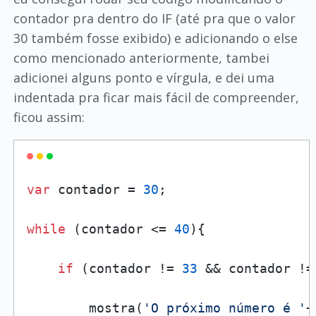
contador pra dentro do IF (até pra que o valor
30 também fosse exibido) e adicionando o else
como mencionado anteriormente, tambei
adicionei alguns ponto e vírgula, e dei uma
indentada pra ficar mais fácil de compreender,
ficou assim:
var
 contador = 
30
;

while
 (contador <= 
40
){

if
 (contador != 
33
 && contador !=
        mostra(
'O próximo número é '
+