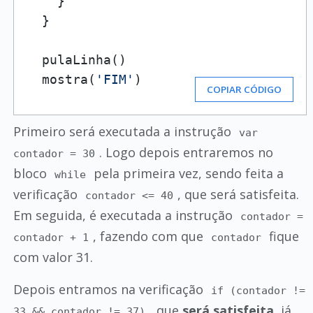
    }

  }

  pulaLinha()

  mostra(
'FIM'
)
COPIAR CÓDIGO
Primeiro será executada a instrução
var
. Logo depois entraremos no
contador = 30
bloco
pela primeira vez, sendo feita a
while
verificação
, que será satisfeita.
contador <= 40
Em seguida, é executada a instrução
contador =
, fazendo com que
fique
contador + 1
contador
com valor 31.
Depois entramos na verificação
if (contador !=
, que
será satisfeita
, já
33 && contador != 37)