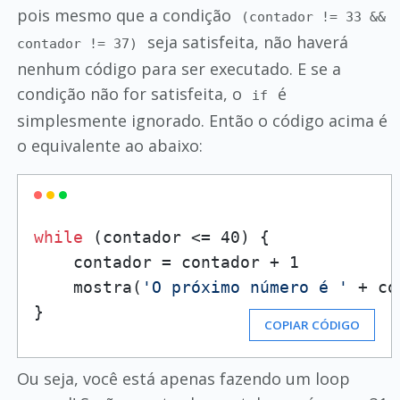
pois mesmo que a condição
(contador != 33 &&
seja satisfeita, não haverá
contador != 37)
nenhum código para ser executado. E se a
condição não for satisfeita, o
é
if
simplesmente ignorado. Então o código acima é
o equivalente ao abaixo:
while
 (contador <= 40) {

    contador = contador + 1

    mostra(
'O próximo número é '
 + co
}
COPIAR CÓDIGO
Ou seja, você está apenas fazendo um loop