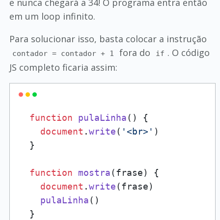
e nunca chegará a 34! O programa entra então
em um loop infinito.
Para solucionar isso, basta colocar a instrução
fora do
. O código
contador = contador + 1
if
JS completo ficaria assim:
function
pulaLinha
(
) {

document
.
write
(
'<br>'
)

  }

function
mostra
(
frase
) {

document
.
write
(frase)

pulaLinha
()

  }
