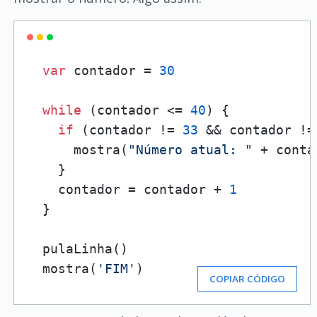
var
 contador = 
30
while
 (contador <= 
40
) {

if
 (contador != 
33
 && contador !=
      mostra(
"Número atual: "
 + conta
    }

    contador = contador + 
1
  }

  pulaLinha()

  mostra(
'FIM'
)
COPIAR CÓDIGO