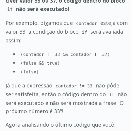
tiver valor 33 ou 37, o código dentro do bloco
não será executado!
if
Por exemplo, digamos que
esteja com
contador
valor 33, a condição do bloco
será avaliada
if
assim:
(contador != 33 && contador != 37)
(false && true)
(false)
Já que a expressão
não pôde
contador != 33
ser satisfeita, então o código dentro do
não
if
será executado e não será mostrada a frase "O
próximo número é 33"!
Agora analisando o último código que você