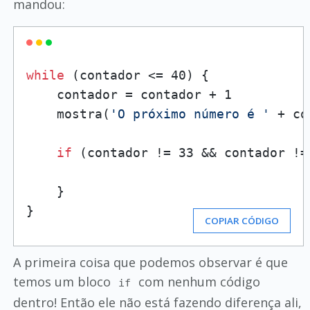
mandou:
while
 (contador <= 40) {

    contador = contador + 1

    mostra(
'O próximo número é '
 + co
if
 (contador != 33 && contador != 
    }

}
COPIAR CÓDIGO
A primeira coisa que podemos observar é que
temos um bloco
com nenhum código
if
dentro! Então ele não está fazendo diferença ali,