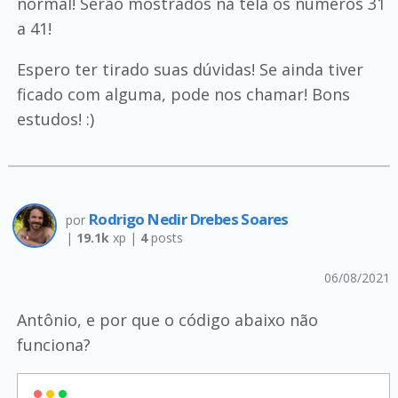
normal! Serão mostrados na tela os números 31
a 41!
Espero ter tirado suas dúvidas! Se ainda tiver
ficado com alguma, pode nos chamar! Bons
estudos! :)
Rodrigo Nedir Drebes Soares
por
|
19.1k
xp |
4
posts
06/08/2021
Antônio, e por que o código abaixo não
funciona?