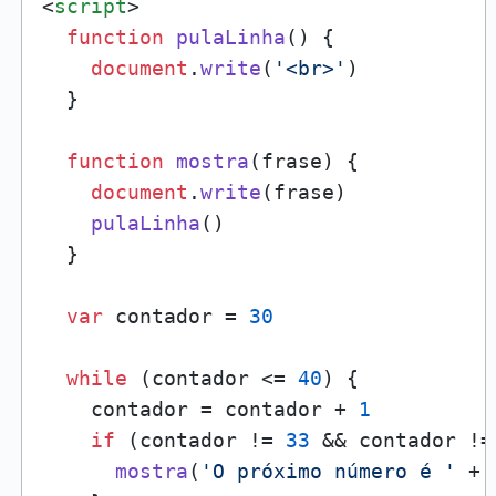
<
script
>
function
pulaLinha
(
) {

document
.
write
(
'<br>'
)

  }

function
mostra
(
frase
) {

document
.
write
(frase)

pulaLinha
()

  }

var
 contador = 
30
while
 (contador <= 
40
) {

    contador = contador + 
1
if
 (contador != 
33
 && contador !=
mostra
(
'O próximo número é '
 + 