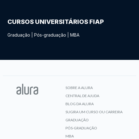
CURSOS UNIVERSITÁRIOS FIAP
Graduação
|
Pós-graduação
|
MBA
SOBRE A ALURA
CENTRAL DE AJUDA
BLOG DA ALURA
SUGIRA UM CURSO OU CARREIRA
GRADUAÇÃO
PÓS-GRADUAÇÃO
MBA