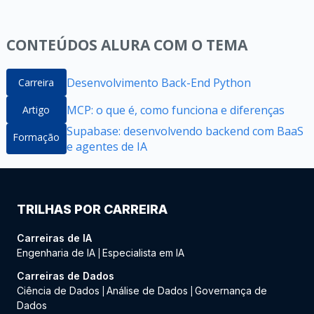
CONTEÚDOS ALURA COM O TEMA
Desenvolvimento Back-End Python
Carreira
MCP: o que é, como funciona e diferenças
Artigo
Supabase: desenvolvendo backend com BaaS
Formação
e agentes de IA
TRILHAS POR CARREIRA
Carreiras de IA
Engenharia de IA
Especialista em IA
|
Carreiras de Dados
Ciência de Dados
Análise de Dados
Governança de
|
|
Dados