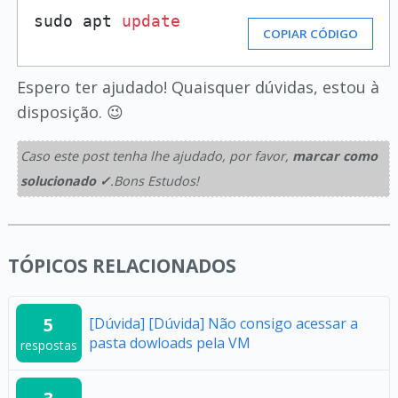
sudo apt 
update
COPIAR CÓDIGO
Espero ter ajudado! Quaisquer dúvidas, estou à
disposição. 😉
Caso este post tenha lhe ajudado, por favor,
marcar como
solucionado ✓
.Bons Estudos!
TÓPICOS RELACIONADOS
5
[Dúvida] [Dúvida] Não consigo acessar a
pasta dowloads pela VM
respostas