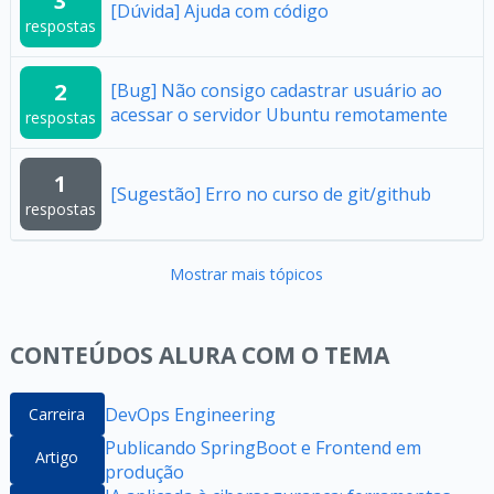
3
[Dúvida] Ajuda com código
respostas
2
[Bug] Não consigo cadastrar usuário ao
acessar o servidor Ubuntu remotamente
respostas
1
[Sugestão] Erro no curso de git/github
respostas
Mostrar mais tópicos
CONTEÚDOS ALURA COM O TEMA
DevOps Engineering
Carreira
Publicando SpringBoot e Frontend em
Artigo
produção