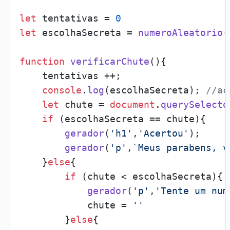
let
 tentativas = 
0
let
 escolhaSecreta = 
numeroAleatorio
(
function
verificarChute
(
){

    tentativas ++;

console
.
log
(escolhaSecreta); 
//ac
let
 chute = 
document
.
querySelecto
if
 (escolhaSecreta == chute){

gerador
(
'h1'
,
'Acertou'
);

gerador
(
'p'
,
`Meus parabens, v
    }
else
{ 

if
 (chute < escolhaSecreta){

gerador
(
'p'
,
'Tente um num
            chute = 
''
        }
else
{           
