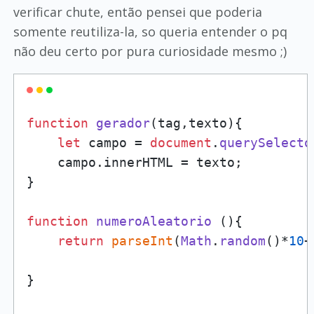
verificar chute, então pensei que poderia
somente reutiliza-la, so queria entender o pq
não deu certo por pura curiosidade mesmo ;)
function
gerador
(
tag,texto
){

let
 campo = 
document
.
querySelecto
    campo.
innerHTML
 = texto;

}

function
numeroAleatorio
 (){

return
parseInt
(
Math
.
random
()*
10
+
}
