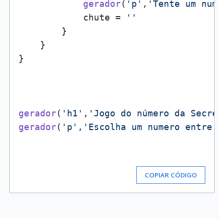
gerador
(
'p'
,
'Tente um num
            chute = 
''
        }

    }

}

gerador
(
'h1'
,
'Jogo do número da Secre
gerador
(
'p'
,
'Escolha um numero entre 
COPIAR CÓDIGO