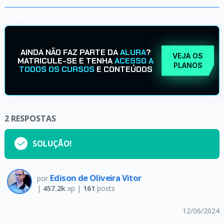
AINDA NÃO FAZ PARTE DA
ALURA
?
VEJA OS
MATRICULE-SE E TENHA
ACESSO A
PLANOS
TODOS OS CURSOS
E CONTEÚDOS
2
RESPOSTAS
SOLUÇÃO!
Edison de Oliveira Vitor
por
|
457.2k
xp |
161
posts
12/06/2024