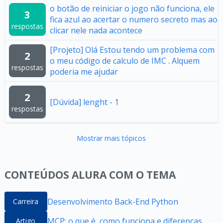
o botão de reiniciar o jogo não funciona, ele
3
fica azul ao acertar o numero secreto mas ao
respostas
clicar nele nada acontece
[Projeto] Olá Estou tendo um problema com
2
o meu código de calculo de IMC . Alquem
respostas
poderia me ajudar
2
[Dúvida] lenght - 1
respostas
Mostrar mais tópicos
CONTEÚDOS ALURA COM O TEMA
Desenvolvimento Back-End Python
Carreira
MCP: o que é, como funciona e diferenças
Artigo