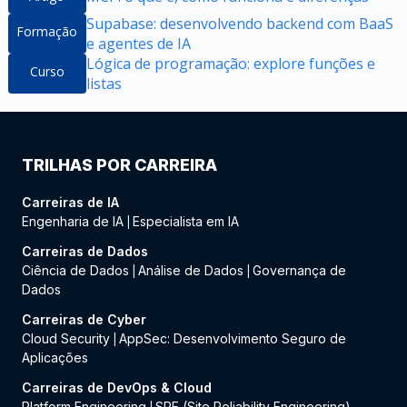
Supabase: desenvolvendo backend com BaaS
Formação
e agentes de IA
Lógica de programação: explore funções e
Curso
listas
TRILHAS POR CARREIRA
Carreiras de IA
Engenharia de IA
Especialista em IA
|
Carreiras de Dados
Ciência de Dados
Análise de Dados
Governança de
|
|
Dados
Carreiras de Cyber
Cloud Security
AppSec: Desenvolvimento Seguro de
|
Aplicações
Carreiras de DevOps & Cloud
Platform Engineering
SRE (Site Reliability Engineering)