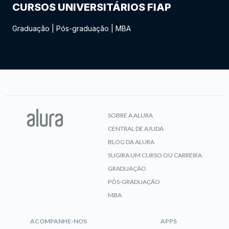
CURSOS UNIVERSITÁRIOS FIAP
Graduação
|
Pós-graduação
|
MBA
SOBRE A ALURA
CENTRAL DE AJUDA
BLOG DA ALURA
SUGIRA UM CURSO OU CARREIRA
GRADUAÇÃO
PÓS-GRADUAÇÃO
MBA
ACOMPANHE-NOS
APPS