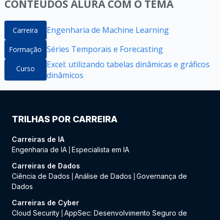
CONTEÚDOS ALURA COM O TEMA
Engenharia de Machine Learning
Carreira
Séries Temporais e Forecasting
Formação
Excel: utilizando tabelas dinâmicas e gráficos
Curso
dinâmicos
TRILHAS POR CARREIRA
Carreiras de IA
Engenharia de IA
Especialista em IA
|
Carreiras de Dados
Ciência de Dados
Análise de Dados
Governança de
|
|
Dados
Carreiras de Cyber
Cloud Security
AppSec: Desenvolvimento Seguro de
|