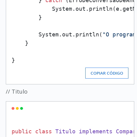
        } 
catch
 (ErroDeConversaoDeAno
            System.out.println(e.getMe
        }

        System.out.println(
"O program
    }

COPIAR CÓDIGO
// Titulo
public
class
Titulo
implements
Compar