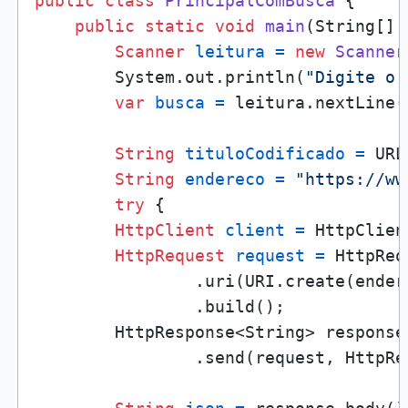
public
class
PrincipalComBusca
 {

public
static
void
main
(String[] 
Scanner
leitura
=
new
Scanner
        System.out.println(
"Digite o 
var
busca
=
 leitura.nextLine()
String
tituloCodificado
=
 URL
String
endereco
=
"https://ww
try
 {

HttpClient
client
=
 HttpClien
HttpRequest
request
=
 HttpReq
                .uri(URI.create(endere
                .build();

        HttpResponse<String> response 
                .send(request, HttpRe