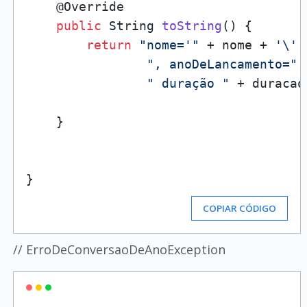
    @Override

public
 String 
toString
()
 {

return
"nome='"
 + nome + 
'\''
", anoDeLancamento="
 
" duração "
 + duracao
    }

COPIAR CÓDIGO
// ErroDeConversaoDeAnoException