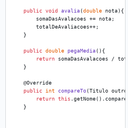
public
void
avalia
(
double
 nota
)
{

        somaDasAvalacoes += nota;

        totalDeAvaliacoes++;

    }

public
double
pegaMedia
()
{

return
 somaDasAvalacoes / tot
    }

    @Override

public
int
compareTo
(
Titulo outro
return
this
.getNome().compare
    }
