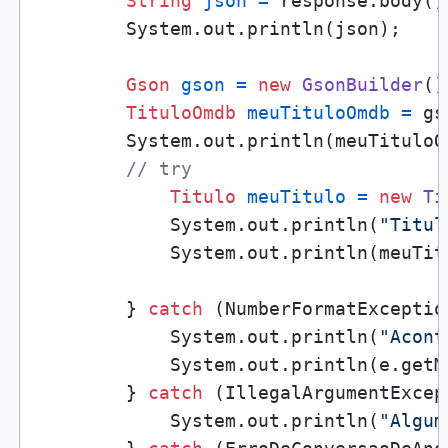
String
json
=
 response.body();
        System.out.println(json);

Gson
gson
=
new
GsonBuilder
()
TituloOmdb
meuTituloOmdb
=
 gs
        System.out.println(meuTituloOm
// try
Titulo
meuTitulo
=
new
Ti
            System.out.println(
"Titul
            System.out.println(meuTitu
        } 
catch
 (NumberFormatException
            System.out.println(
"Acont
            System.out.println(e.getMe
        } 
catch
 (IllegalArgumentExcept
            System.out.println(
"Algum