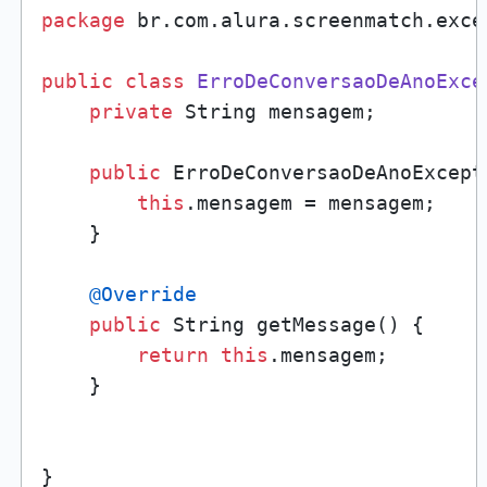
package
 br.com.alura.screenmatch.excec
public
class
ErroDeConversaoDeAnoExce
private
 String mensagem;

public
 ErroDeConversaoDeAnoExcept
this
.mensagem = mensagem;

    }

@Override
public
 String getMessage() {

return
this
.mensagem;

    }
