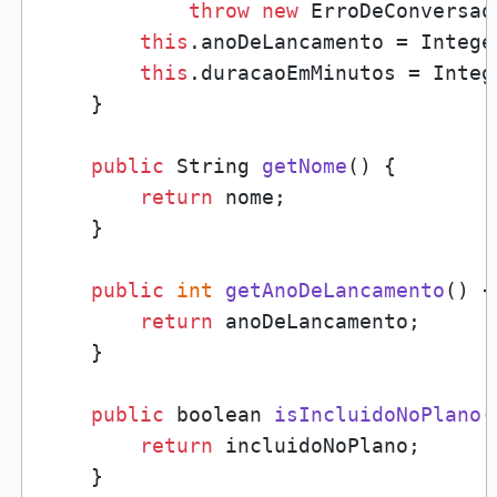
throw
new
 ErroDeConversao
this
.anoDeLancamento = Intege
this
.duracaoEmMinutos = Integ
    }

public
 String 
getNome
()
 {

return
 nome;

    }

public
int
getAnoDeLancamento
()
 {

return
 anoDeLancamento;

    }

public
 boolean 
isIncluidoNoPlano
(
return
 incluidoNoPlano;

    }
