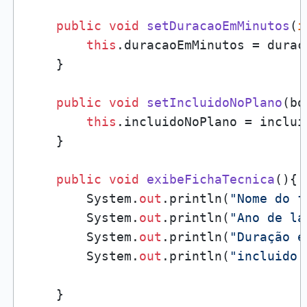
public
void
setDuracaoEmMinutos
(
i
this
.duracaoEmMinutos = durac
    }

public
void
setIncluidoNoPlano
(
bo
this
.incluidoNoPlano = inclui
    }

public
void
exibeFichaTecnica
()
{

        System.
out
.println(
"Nome do f
        System.
out
.println(
"Ano de la
        System.
out
.println(
"Duração e
        System.
out
.println(
"incluido 
    }
