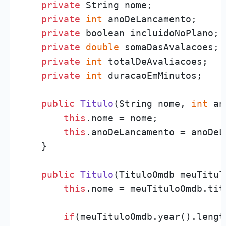
private
 String nome;

private
int
 anoDeLancamento;

private
 boolean incluidoNoPlano;

private
double
 somaDasAvalacoes;

private
int
 totalDeAvaliacoes;

private
int
 duracaoEmMinutos;

public
Titulo
(
String nome, 
int
 an
this
.nome = nome;

this
.anoDeLancamento = anoDeL
    }

public
Titulo
(
TituloOmdb meuTitul
this
.nome = meuTituloOmdb.titl
if
(meuTituloOmdb.year().lengt