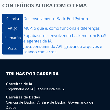
CONTEÚDOS ALURA COM O TEMA
Desenvolvimento Back-End Python
Carreira
MCP: o que é, como funciona e diferenças
Artigo
Supabase: desenvolvendo backend com BaaS
Formação
e agentes de IA
Java: consumindo API, gravando arquivos e
Curso
lidando com erros
TRILHAS POR CARREIRA
Carreiras de IA
Engenharia de IA
Especialista em IA
|
Carreiras de Dados
Ciência de Dados
Análise de Dados
Governança de
|
|
Dados