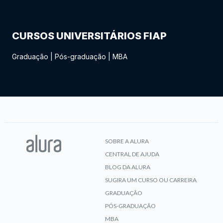
CURSOS UNIVERSITÁRIOS FIAP
Graduação
|
Pós-graduação
|
MBA
SOBRE A ALURA
CENTRAL DE AJUDA
BLOG DA ALURA
SUGIRA UM CURSO OU CARREIRA
GRADUAÇÃO
PÓS-GRADUAÇÃO
MBA