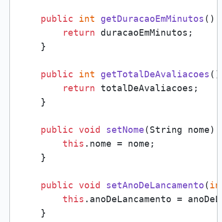
public
int
getDuracaoEmMinutos
()
 
return
 duracaoEmMinutos;

    }

public
int
getTotalDeAvaliacoes
()
return
 totalDeAvaliacoes;

    }

public
void
setNome
(
String nome
)
 
this
.nome = nome;

    }

public
void
setAnoDeLancamento
(
in
this
.anoDeLancamento = anoDeL
    }
