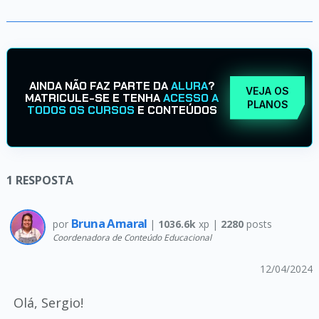
AINDA NÃO FAZ PARTE DA
ALURA
?
VEJA OS
MATRICULE-SE E TENHA
ACESSO A
PLANOS
TODOS OS CURSOS
E CONTEÚDOS
1
RESPOSTA
Bruna Amaral
por
|
1036.6k
xp |
2280
posts
Coordenadora de Conteúdo Educacional
12/04/2024
Olá, Sergio!