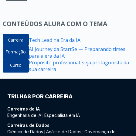
CONTEÚDOS ALURA COM O TEMA
Tech Lead na Era da IA
Carreira
AI Journey da StartSe — Preparando times
Formação
para a era da IA
Propósito profissional: seja protagonista da
Curso
sua carreira
TRILHAS POR CARREIRA
Carreiras de IA
Engenharia de IA
Especialista em IA
|
Carreiras de Dados
Ciência de Dados
Análise de Dados
Governança de
|
|