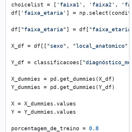
choicelist = [
'faixa1'
, 
'faixa2'
, 
'fa
df[
'faixa_etaria'
] = np.select(condit
df[
"faixa_etaria"
] = df[
"faixa_etaria
X_df = df[[
"sexo"
, 
"local_anatomico"
,
Y_df = classificacoes[
"diagnóstico_mé
X_dummies = pd.get_dummies(X_df)

Y_dummies = pd.get_dummies(Y_df)

X = X_dummies.values

Y = Y_dummies.values

porcentagem_de_treino = 
0.8