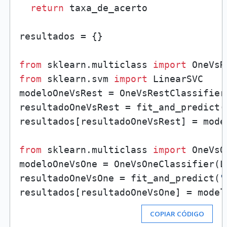
return
 taxa_de_acerto

resultados = {}

from
 sklearn.multiclass 
import
from
 sklearn.svm 
import
 LinearSVC

modeloOneVsRest = OneVsRestClassifier
resultadoOneVsRest = fit_and_predict(
resultados[resultadoOneVsRest] = model
from
 sklearn.multiclass 
import
 OneVsO
modeloOneVsOne = OneVsOneClassifier(L
resultadoOneVsOne = fit_and_predict(
"
resultados[resultadoOneVsOne] = model
COPIAR CÓDIGO