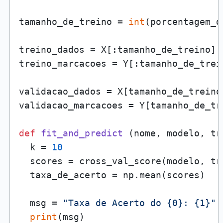
tamanho_de_treino = 
int
(porcentagem_d
treino_dados = X[:tamanho_de_treino]

treino_marcacoes = Y[:tamanho_de_trein
validacao_dados = X[tamanho_de_treino:
validacao_marcacoes = Y[tamanho_de_tre
def
fit_and_predict
 (nome, modelo, tr
  k = 
10
  scores = cross_val_score(modelo, tr
  taxa_de_acerto = np.mean(scores)

  msg = 
"Taxa de Acerto do {0}: {1}"
.
print
(msg)
