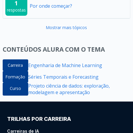
1
Por onde começar?
respostas
Mostrar mais tópicos
CONTEÚDOS ALURA COM O TEMA
Engenharia de Machine Learning
Carreira
Séries Temporais e Forecasting
Formação
Projeto ciência de dados: exploração,
Curso
modelagem e apresentação
TRILHAS POR CARREIRA
Carreiras de IA