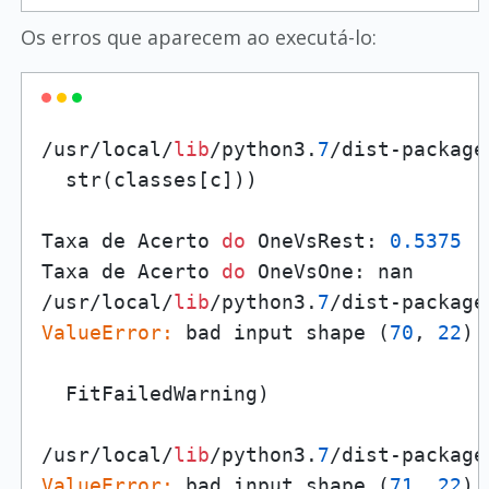
Os erros que aparecem ao executá-lo:
/usr/local/
lib
/python3.
7
/dist-package
  str(classes[c]))

Taxa de Acerto 
do
 OneVsRest: 
0.5375
Taxa de Acerto 
do
 OneVsOne: nan

/usr/local/
lib
/python3.
7
/dist-package
ValueError:
 bad input shape (
70
, 
22
)

  FitFailedWarning)

/usr/local/
lib
/python3.
7
/dist-package
ValueError:
 bad input shape (
71
, 
22
)
