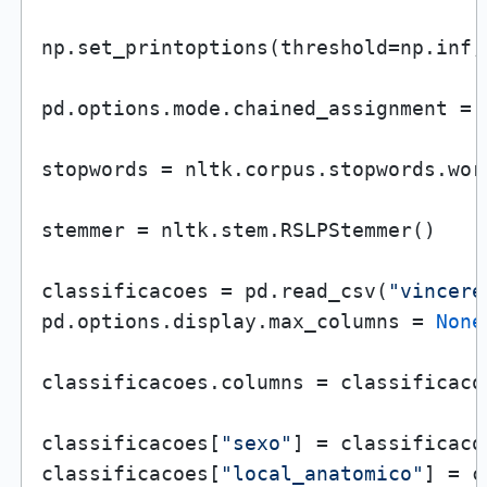
np.set_printoptions(threshold=np.inf,
pd.options.mode.chained_assignment = 
stopwords = nltk.corpus.stopwords.wor
stemmer = nltk.stem.RSLPStemmer()

classificacoes = pd.read_csv(
"vincere
pd.options.display.max_columns = 
None
classificacoes.columns = classificaco
classificacoes[
"sexo"
] = classificaco
classificacoes[
"local_anatomico"
] = c